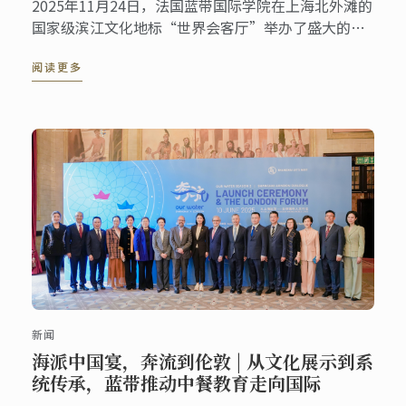
2025年11月24日，法国蓝带国际学院在上海北外滩的
国家级滨江文化地标“世界会客厅”举办了盛大的
“中华餐饮·世界表达”暨蓝带130周年庆典活动。
阅读更多
来自多个国家的驻沪总领事、国际友人，以及来自艺
术、文化等各界的嘉宾齐聚一堂，共同见证这一具有
历史意义的文化交流盛事。
新闻
海派中国宴，奔流到伦敦 | 从文化展示到系
统传承，蓝带推动中餐教育走向国际