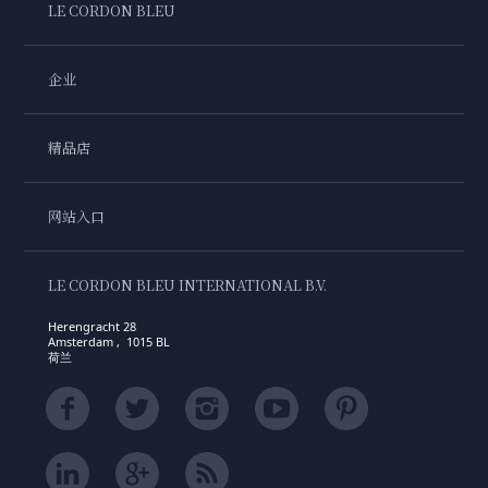
LE CORDON BLEU
企业
精品店
网站入口
LE CORDON BLEU INTERNATIONAL B.V.
Herengracht 28
Amsterdam , 1015 BL
荷兰