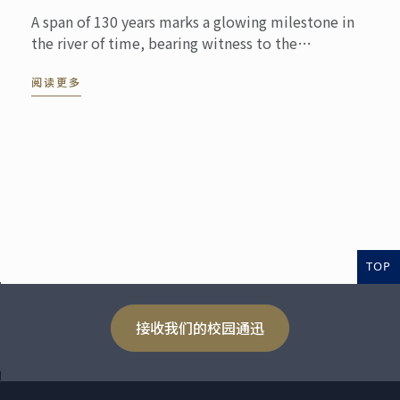
A span of 130 years marks a glowing milestone in
the river of time, bearing witness to the
inheritance and innovation of culinary culture. At
阅读更多
this pivotal ...
TOP
接收我们的校园通迅