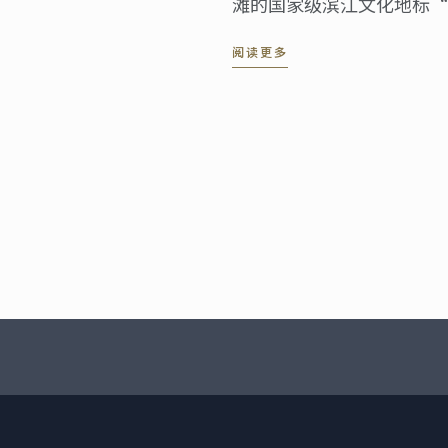
滩的国家级滨江文化地标“
大的“中华餐饮·世界表达
阅读更多
活动。来自多个国家的驻沪
及来自艺术、文化等各界的
证这一具有历史意义的文化