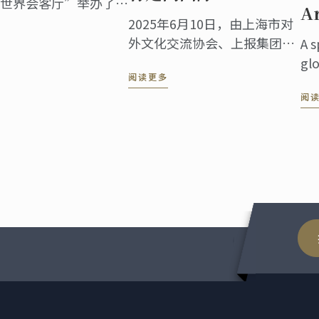
世界会客厅”举办了盛
A
”暨蓝带130周年庆典
2025年6月10日，由上海市对
总领事、国际友人，以
外文化交流协会、上报集团、
A s
嘉宾齐聚一堂，共同见
蓝带国际厨艺学院共同主办的
gl
交流盛事。
阅读更多
“中华餐饮 世界表达——海派
riv
阅
美食走进伦敦系列活动”第五
to 
站——伦敦站，于蓝带伦敦概
inn
念餐厅The CORD by Le
cul
Cordon ...