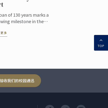
rt
pan of 130 years marks a
owing milestone in the
er of time, bearing witness
读更多
the inheritance and
ovation of culinary
TOP
ture. At this pivotal ...
接收我们的校园通迅