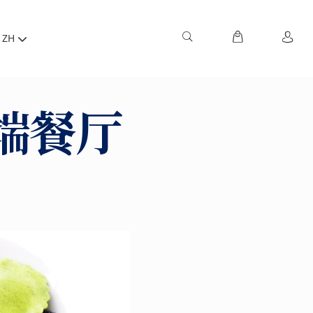
ZH
端餐厅