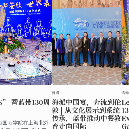
新闻
活
” 暨蓝带130周
海派中国宴，奔流到伦
L
敦 | 从文化展示到系统
13
传承，蓝带推动中餐教
Ex
蓝带国际学院在上海北外
育走向国际
G