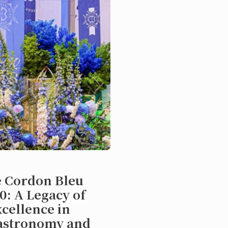
动
e Cordon Bleu
0: A Legacy of
cellence in
astronomy and