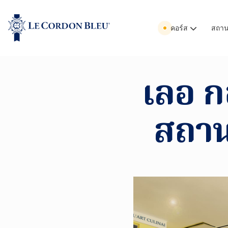
คอร์ส
สถานท
เลอ ก
สถานท