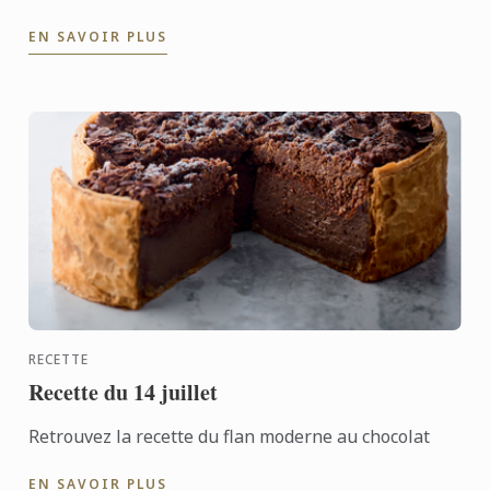
eu lieu le 4 juillet. Félicitations à tous les diplômés
EN SAVOIR PLUS
pour leur succès ...
RECETTE
Recette du 14 juillet
Retrouvez la recette du flan moderne au chocolat
EN SAVOIR PLUS