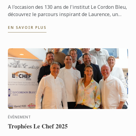
A l'occasion des 130 ans de l'institut Le Cordon Bleu,
découvrez le parcours inspirant de Laurence, un
ancien étudiant, et de sa femme, Adina, qu'il a
EN SAVOIR PLUS
rencontré ...
ÉVÈNEMENT
Trophées Le Chef 2025