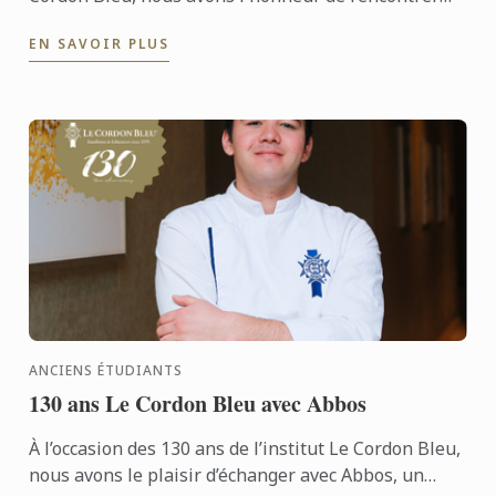
Paula, une ancienne étudiante du Diplôme de Wine
EN SAVOIR PLUS
& ...
ANCIENS ÉTUDIANTS
130 ans Le Cordon Bleu avec Abbos
À l’occasion des 130 ans de l’institut Le Cordon Bleu,
nous avons le plaisir d’échanger avec Abbos, un