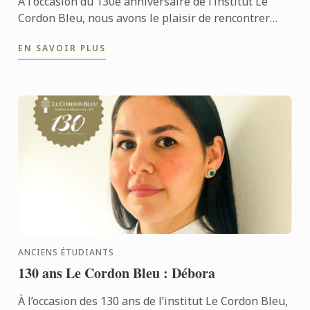
À l'occasion du 130e anniversaire de l’institut Le
Cordon Bleu, nous avons le plaisir de rencontrer
Ana, une ancienne étudiante qui a choisi de se
EN SAVOIR PLUS
reconvertir ...
ANCIENS ÉTUDIANTS
130 ans Le Cordon Bleu : Débora
À l’occasion des 130 ans de l’institut Le Cordon Bleu,