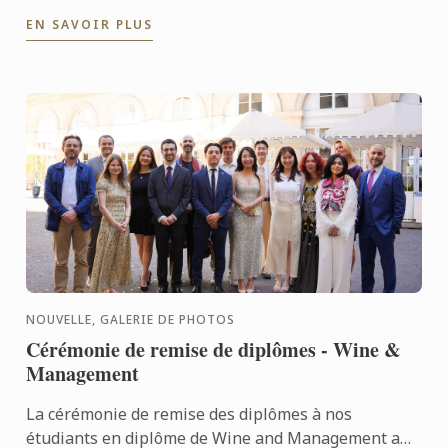
ancien étudiant dont le parcours reflète l’excellence
EN SAVOIR PLUS
et ...
NOUVELLE, GALERIE DE PHOTOS
Cérémonie de remise de diplômes - Wine &
Management
La cérémonie de remise des diplômes à nos
étudiants en diplôme de Wine and Management a