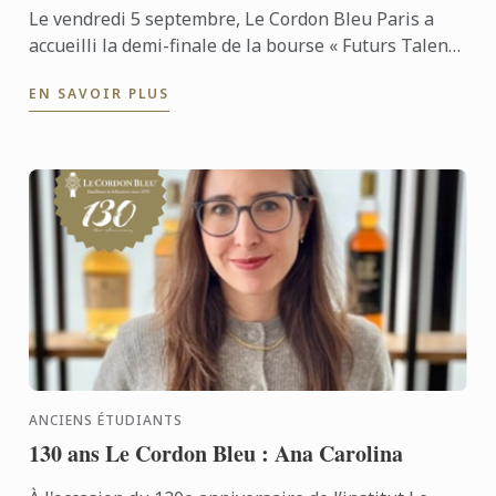
Le vendredi 5 septembre, Le Cordon Bleu Paris a
accueilli la demi-finale de la bourse « Futurs Talents
», un événement marquant pour de nombreux
EN SAVOIR PLUS
passionnés de ...
ANCIENS ÉTUDIANTS
130 ans Le Cordon Bleu : Ana Carolina