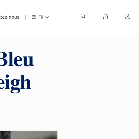
tez-nous
FR
Bleu
eigh