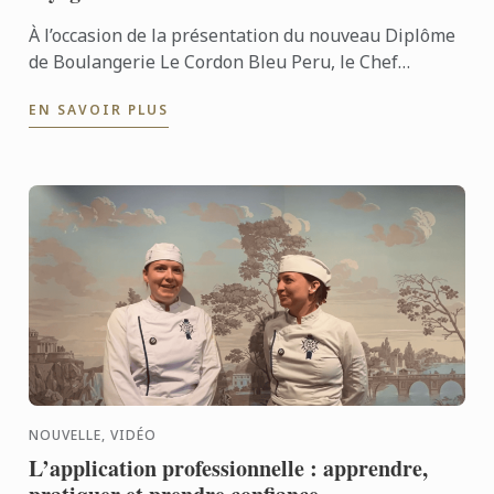
À l’occasion de la présentation du nouveau Diplôme
de Boulangerie Le Cordon Bleu Peru, le Chef
Frédéric Hoël s’est rendu à Lima pour partager le
EN SAVOIR PLUS
savoir-faire de ...
NOUVELLE, VIDÉO
L’application professionnelle : apprendre,