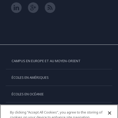
CAMPUS EN EUROPE ET AU MOYEN-ORIENT
ÉCOLES EN AMÉRIQUES
ÉCOLES EN OCÉANIE
ÉCOLES EN ASIE
By clicking “Accept All Cookies”, you agree to the storing of
cookies on your device to enhance site navigation,