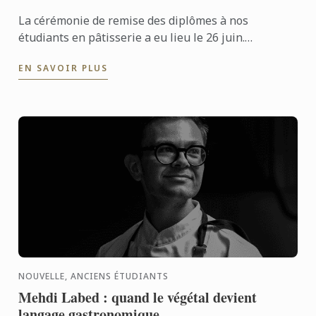
La cérémonie de remise des diplômes à nos
étudiants en pâtisserie a eu lieu le 26 juin.
Félicitations à tous les diplômés pour leur succès
EN SAVOIR PLUS
bien mérité !
NOUVELLE, ANCIENS ÉTUDIANTS
Mehdi Labed : quand le végétal devient
langage gastronomique