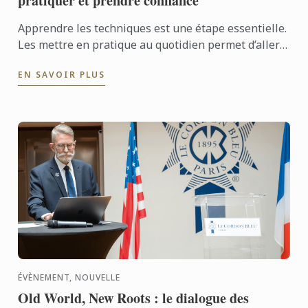
pratiquer et prendre confiance
Apprendre les techniques est une étape essentielle.
Les mettre en pratique au quotidien permet d’aller
encore plus loin. Avec l’application professionnelle,
EN SAVOIR PLUS
les ...
ÉVÈNEMENT, NOUVELLE
Old World, New Roots : le dialogue des