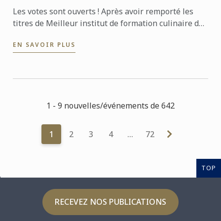
Les votes sont ouverts ! Après avoir remporté les
titres de Meilleur institut de formation culinaire du
monde et d’Europe en 2022, Le Cordon Bleu Paris
EN SAVOIR PLUS
remet ...
1 - 9 nouvelles/événements de 642
1
2
3
4
…
72
TOP
RECEVEZ NOS PUBLICATIONS