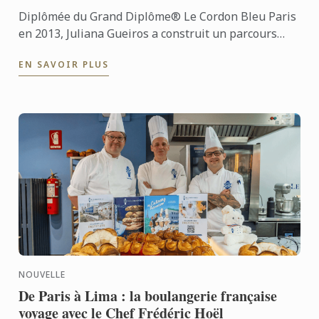
Diplômée du Grand Diplôme® Le Cordon Bleu Paris
en 2013, Juliana Gueiros a construit un parcours
bien loin des sentiers classiques de la restauration.
EN SAVOIR PLUS
Après ...
NOUVELLE
De Paris à Lima : la boulangerie française
voyage avec le Chef Frédéric Hoël