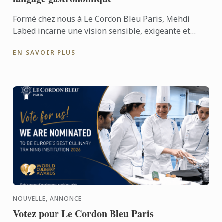
Formé chez nous à Le Cordon Bleu Paris, Mehdi
Labed incarne une vision sensible, exigeante et
contemporaine de la cuisine végétale. Un parcours
EN SAVOIR PLUS
inspirant, ...
NOUVELLE, ANNONCE
Votez pour Le Cordon Bleu Paris