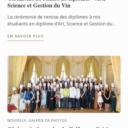
Science et Gestion du Vin
La cérémonie de remise des diplômes à nos
étudiants en diplôme d'Art, Science et Gestion du
Vin a eu lieu le 3 juillet. Félicitations à tous les
EN SAVOIR PLUS
diplômés pour ...
NOUVELLE, GALERIE DE PHOTOS