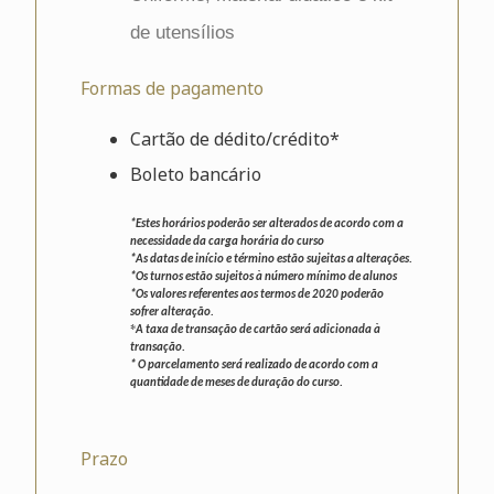
de utensílios
Formas de pagamento
Cartão de dédito/crédito*
Boleto bancário
*Estes horários poderão ser alterados de acordo com a
necessidade da carga horária do curso
*As datas de início e término estão sujeitas a alterações.
*Os turnos estão sujeitos à número mínimo de alunos
*Os valores referentes aos termos de 2020 poderão
sofrer alteração.
*
A taxa de transação de cartão será adicionada à
transação.
* O parcelamento será realizado de acordo com a
quantidade de meses de duração do curso.
Prazo