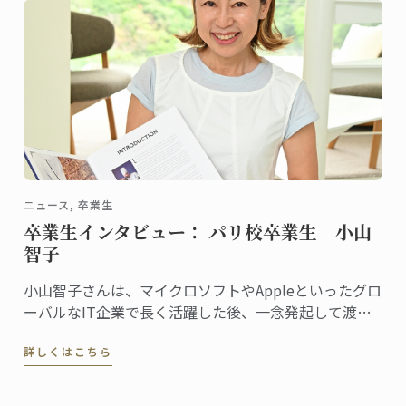
ニュース, 卒業生
卒業生インタビュー： パリ校卒業生 小山
智子
小山智子さんは、マイクロソフトやAppleといったグロ
ーバルなIT企業で長く活躍した後、一念発起して渡
仏。2023年にパリ校でパンディプロムを取得しまし
詳しくはこちら
た。