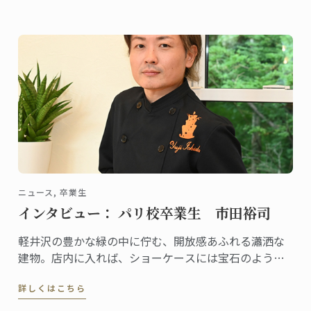
やファンの予約が絶えません。
ニュース, 卒業生
インタビュー： パリ校卒業生 市田裕司
軽井沢の豊かな緑の中に佇む、開放感あふれる瀟洒な
建物。店内に入れば、ショーケースには宝石のように
美しいケーキや総菜、パンが並び、訪れる人の歓声を
詳しくはこちら
誘います。