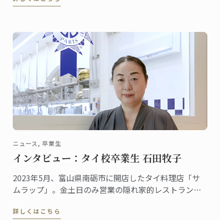
ゲストを喜ばせ、クリスマスのテーブルを盛り上げる
のに最適です
ニュース, 卒業生
インタビュー：タイ校卒業生 石田牧子
2023年5月、富山県南砺市に開店したタイ料理店「サ
ムラップ」。金土日のみ営業の隠れ家的レストランに
も関わらず、本格的なタイ料理を提供する名店として
詳しくはこちら
既に評判、地元客はもちろん、遠くから足を延ばす人