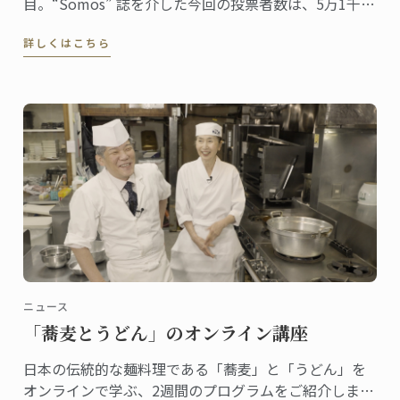
目。“Somos” 誌を介した今回の投票者数は、5万1千人
に上りました。同誌は、ペルーの最高シェフ、レスト
詳しくはこちら
ラン、および関連企業を称え４０部門における受賞
者・受賞団体を発表。授賞式は、バランコにあるペド
ロ・デ・オスマ博物館で行われました。
ニュース
「蕎麦とうどん」のオンライン講座
日本の伝統的な麺料理である「蕎麦」と「うどん」を
オンラインで学ぶ、2週間のプログラムをご紹介しま