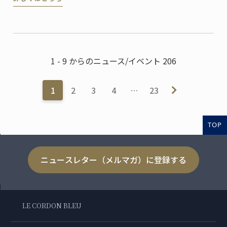
des Monuments Nationaux, CMN）より、パリのオテ
ル・ドゥ・ラ・マリン (Hôtel de la Marine) ...
1 - 9 からのニュース/イベント 206
1
2
3
4
…
23
TOP
ニュースレター（メルマガ）に登録する
LE CORDON BLEU