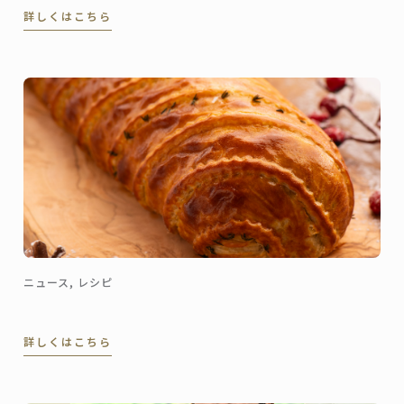
詳しくはこちら
の高級リゾート、ヘビチホテル＆リゾートのエグゼク
ティブ副料理長を経て、2023年3月に名門ル・ロイヤ
ル・モンソー ...
ニュース, レシピ
詳しくはこちら