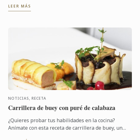
se tornean para lograr que todos tengan la misma
LEER MÁS
forma y ...
NOTICIAS, RECETA
Carrillera de buey con puré de calabaza
¿Quieres probar tus habilidades en la cocina?
Anímate con esta receta de carrillera de buey, un
ingrediente exquisito, que marida a la perfección