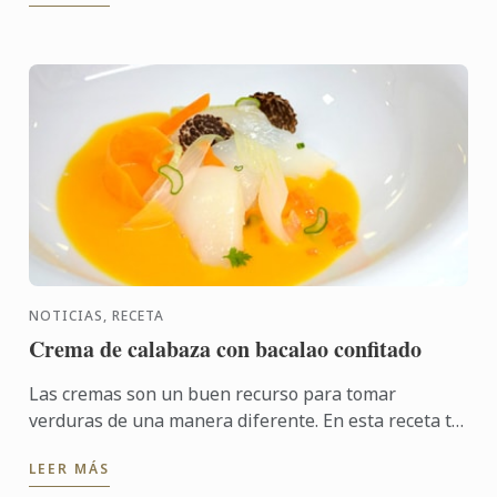
NOTICIAS, RECETA
Crema de calabaza con bacalao confitado
Las cremas son un buen recurso para tomar
verduras de una manera diferente. En esta receta te
proponemos una manera original y diferente de
LEER MÁS
disfrutar de una ...