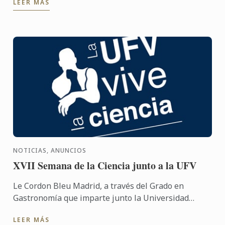
LEER MÁS
con una buena ...
NOTICIAS, ANUNCIOS
XVII Semana de la Ciencia junto a la UFV
Le Cordon Bleu Madrid, a través del Grado en
Gastronomía que imparte junto la Universidad
Francisco de Vitoria, estará presente en la XVII
LEER MÁS
edición de la Semana ...