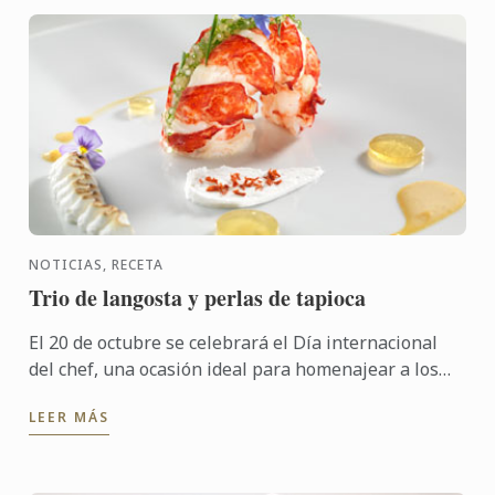
NOTICIAS, RECETA
Trio de langosta y perlas de tapioca
El 20 de octubre se celebrará el Día internacional
del chef, una ocasión ideal para homenajear a los
profesionales de la gastronomía que han
LEER MÁS
contribuido a ...