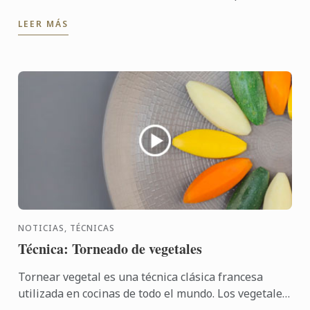
de la formación y la profesionalización en un ámbito
LEER MÁS
como la cocina. ...
NOTICIAS, TÉCNICAS
Técnica: Torneado de vegetales
Tornear vegetal es una técnica clásica francesa
utilizada en cocinas de todo el mundo. Los vegetales