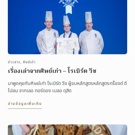
ข่าวสาร, ศิษย์เก่า
เรื่องเล่าจากศิษย์เก่า – โรเบิร์ต วีช
มาพูดคุยกับศิษย์เก่า โรเบิร์ต วีช ผู้จบหลักสูตรหลักสูตรกร็องด์ ดิ
โปลม จากเลอ กอร์ดอง เบลอ ดุสิต
อ่านข้อมูลเพิ่มเติม