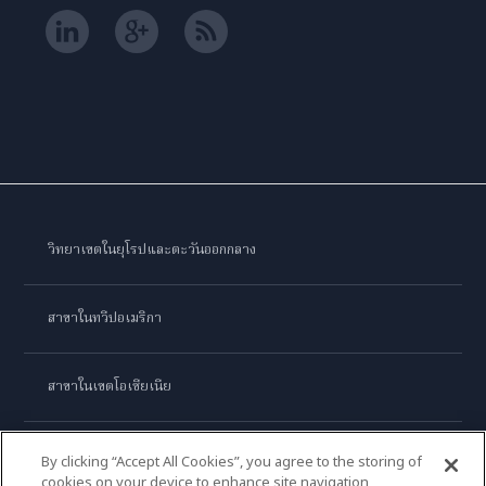
วิทยาเขตในยุโรปและตะวันออกกลาง
สาขาในทวีปอเมริกา
สาขาในเขตโอเชียเนีย
สาขาในทวีปเอเชีย
By clicking “Accept All Cookies”, you agree to the storing of
cookies on your device to enhance site navigation,