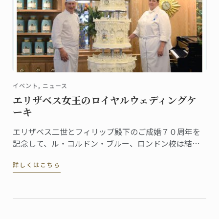
イベント, ニュース
エリザベス女王のロイヤルウェディングケ
ーキ
エリザベス二世とフィリップ殿下のご成婚７０周年を
記念して、ル・コルドン・ブルー、ロンドン校は結婚
式を彩った約3メートルのウェディングケーキの再現に
詳しくはこちら
挑戦。その模様がITVのA Very Royal Weddingという番
組で紹介されました。