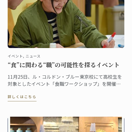
イベント, ニュース
“食”に関わる“職”の可能性を探るイベント
11月25日、ル・コルドン・ブルー東京校にて高校生を
対象としたイベント「食職ワークショップ」を開催し
ました。キッチンでの調理実習とゲーム形式のグルー
詳しくはこちら
プワークを通じ、食に関わる仕事、“食職”について参
加者に考えてもらうという試み。その様子をレポート
します。