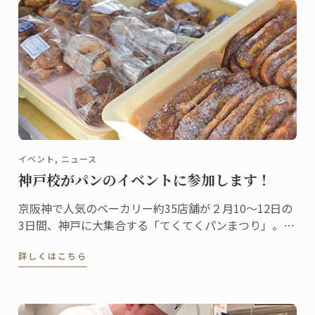
イベント, ニュース
神戸校がパンのイベントに参加します！
京阪神で人気のベーカリー約35店舗が２月10～12日の
3日間、神戸に大集合する「てくてくパンまつり」。今
年で3回目となる、パン好きにはたまらないイベントで
詳しくはこちら
す。