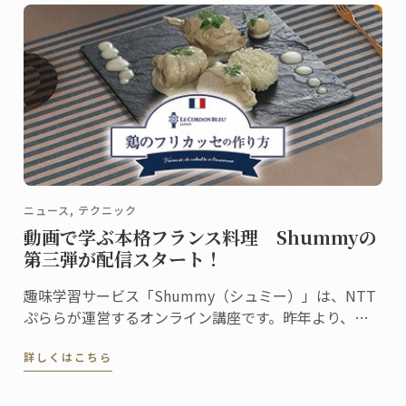
ニュース, テクニック
動画で学ぶ本格フランス料理 Shummyの
第三弾が配信スタート！
趣味学習サービス「Shummy（シュミー）」は、NTT
ぷららが運営するオンライン講座です。昨年より、
ル・コルドン・ブルー神戸校のシェフ講師が教える菓
詳しくはこちら
子講座、パン講座を配信してきましたが、この度、第
三弾として、料理講座担当ヴァンサン・コペルスキー
シェフ講師による『鶏のフリカッセの作り方』の動画