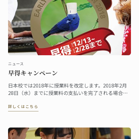
ニュース
早得キャンペーン
日本校では2018年に授業料を改定します。2018年2月
28日（水）までに授業料の支払いを完了される場合、
特別に改定前の2017年の授業料が適用されます。受講
詳しくはこちら
をご検討中の方は、早めのお申し込みがお得です。ど
うぞお急ぎください！