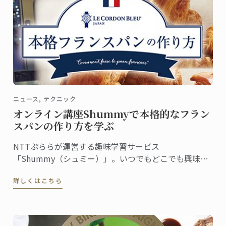
ニュース, テクニック
オンライン講座Shummyで本格的なフラン
スパンの作り方を学ぶ
NTTぷららが運営する趣味学習サービス
「Shummy（シュミー）」。いつでもどこでも興味の
あることを学べるオンラインの動画講座です。ル･コル
詳しくはこちら
ドン･ブルーはこのShummyとコラボレーション。第一
弾の菓子講座に続き、第二弾『本格フランスパンの作
り方』の動画配信がこの12月からスタートしました。