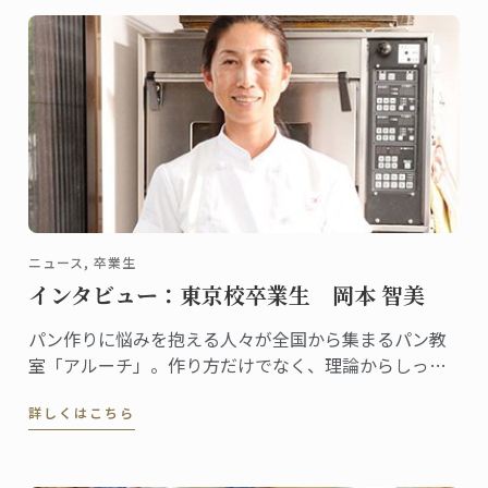
配信がスタートしました。
ニュース, 卒業生
インタビュー：東京校卒業生 岡本 智美
パン作りに悩みを抱える人々が全国から集まるパン教
室「アルーチ」。作り方だけでなく、理論からしっか
りと学び、共に悩みを解決するスタイルが人気で、レ
詳しくはこちら
ッスンはいつも満席です。「アルーチ」を主宰する岡
本智美さんは2012年に東京校でパンディプロムを取得
しました。