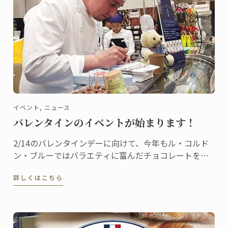
イベント, ニュース
バレンタインのイベントが始まります！
2/14のバレンタインデーに向けて、今年もル・コルド
ン・ブルーではバラエティに富んだチョコレートをご
用意しました。これから全国の百貨店催事場などで販
詳しくはこちら
促イベントが行われ、東京校と神戸校のシェフ講師た
ちも応援に駆けつけます。