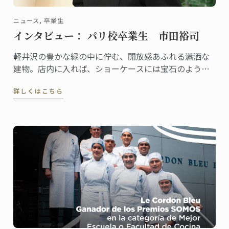
ニュース, 卒業生
インタビュー： パリ校卒業生 市田裕司
軽井沢の豊かな緑の中に佇む、開放感あふれる瀟洒な
建物。店内に入れば、ショーケースには宝石のように
美しいケーキや総菜、パンが並び、訪れる人の歓声を
詳しくはこちら
誘います。