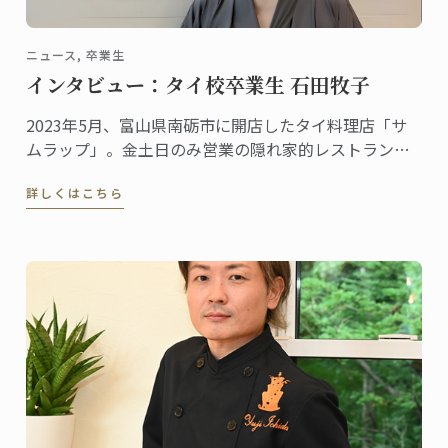
ニュース, 卒業生
インタビュー：タイ校卒業生 石田牧子
2023年5月、富山県南砺市に開店したタイ料理店「サ
ムラップ」。金土日のみ営業の隠れ家的レストランに
も関わらず、本格的なタイ料理を提供する名店として
詳しくはこちら
既に評判、地元客はもちろん、遠くから足を延ばす人
やファンの予約が絶えません。