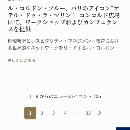
ル・コルドン・ブルー、パリのアイコン“オ
テル・ドゥ・ラ・マリン” - コンコルド広場
にて、ワークショップおよびカンフェラン
スを提供
料理芸術とホスピタリティ・マネジメント教育におけ
る世界的なネットワークをリードするル・コルドン・
ブルーは、この度、フランス文化財センター (Centre
詳しくはこちら
des Monuments Nationaux, CMN）より、パリのオテ
ル・ドゥ・ラ・マリン (Hôtel de la Marine) ...
1 - 9 からのニュース/イベント 206
1
2
3
4
…
23