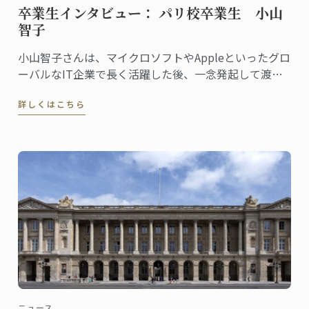
卒業生インタビュー： パリ校卒業生 小山
智子
小山智子さんは、マイクロソフトやAppleといったグロ
ーバルなIT企業で長く活躍した後、一念発起して渡
仏。2023年にパリ校でパンディプロムを取得しまし
詳しくはこちら
た。
ニュース