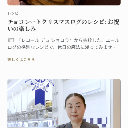
レシピ
チョコレートクリスマスログのレシピ: お祝
いの楽しみ
新刊『レコール デュ ショコラ』から抜粋した、ユール
ログの格別なレシピで、休日の魔法に浸ってみません
か。伝統と創造性が融合した洗練されたデザートは、
詳しくはこちら
ゲストを喜ばせ、クリスマスのテーブルを盛り上げる
のに最適です