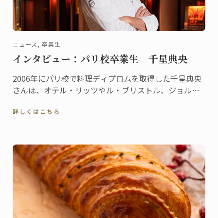
ニュース, 卒業生
インタビュー：パリ校卒業生 千星典央
2006年にパリ校で料理ディプロムを取得した千星典央
さんは、オテル・リッツやル・ブリストル、ジョルジ
ュサンクなどの錚々たる一流ホテルで腕を磨き、韓国
詳しくはこちら
の高級リゾート、ヘビチホテル＆リゾートのエグゼク
ティブ副料理長を経て、2023年3月に名門ル・ロイヤ
ル・モンソー ...