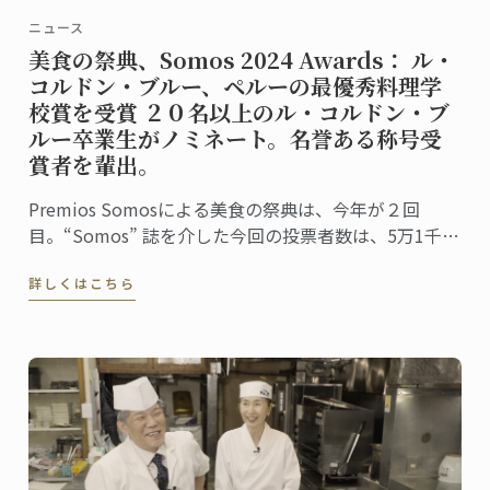
ニュース
美食の祭典、Somos 2024 Awards： ル・
コルドン・ブルー、ペルーの最優秀料理学
校賞を受賞 ２０名以上のル・コルドン・ブ
ルー卒業生がノミネート。名誉ある称号受
賞者を輩出。
Premios Somosによる美食の祭典は、今年が２回
目。“Somos” 誌を介した今回の投票者数は、5万1千人
に上りました。同誌は、ペルーの最高シェフ、レスト
詳しくはこちら
ラン、および関連企業を称え４０部門における受賞
者・受賞団体を発表。授賞式は、バランコにあるペド
ロ・デ・オスマ博物館で行われました。