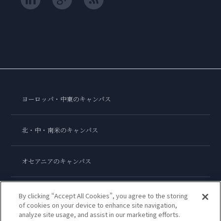
ヨーロッパ・中東のキャンパス
北・中・南米のキャンパス
オセアニアのキャンパス
アジアのキャンパス
By clicking “Accept All Cookies”, you agree to the storing
of cookies on your device to enhance site navigation,
analyze site usage, and assist in our marketing efforts.