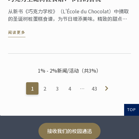
从新书《巧克力学校》（L'École du Chocolat）中摘取
的圣诞树桩蛋糕食谱，为节日增添美味。精致的甜点融
合了传统和创意，非常适合招待客人和增添节日氛围。
阅读更多
1% - 2%新闻/活动（共3%）
1
2
3
4
…
43
TOP
接收我们的校园通迅