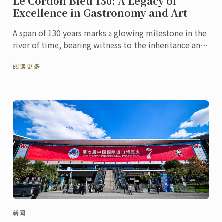
Le Cordon Bleu 130: A Legacy of
Excellence in Gastronomy and Art
A span of 130 years marks a glowing milestone in the
river of time, bearing witness to the inheritance and
innovation of culinary culture. At this pivotal ...
阅读更多
新闻