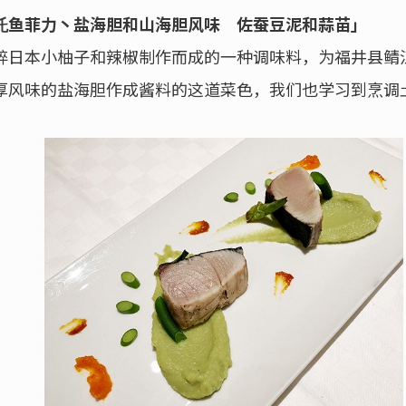
魠鱼菲力丶盐海胆和山海胆风味 佐蚕豆泥和蒜苗」
碎日本小柚子和辣椒制作而成的一种调味料，为福井县鲭
厚风味的盐海胆作成酱料的这道菜色，我们也学习到烹调