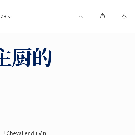
ZH
y主厨的
！
alier du Vin」