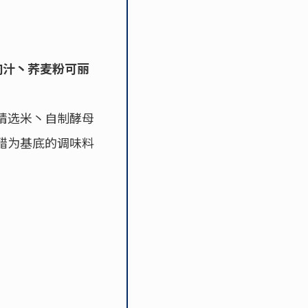
牛肉汁丶荞麦粉可丽
精选米丶自制酵母
醋为基底的调味料