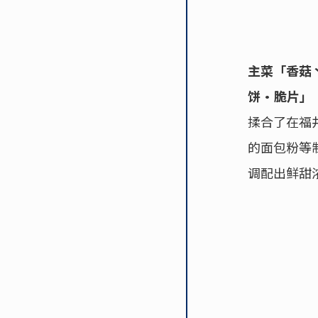
主菜「香菇丶
饼·脆片」
揉合了在福
的面包粉等
调配出鲜甜