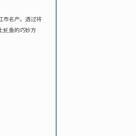
江市名产。透过将
土魠鱼的巧妙方