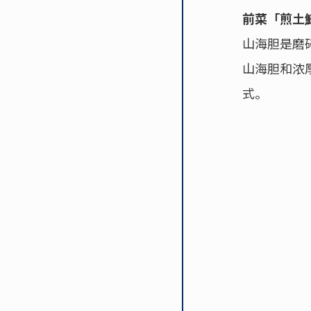
前菜「煎土
山海胆是磨
山海胆和浓
式。