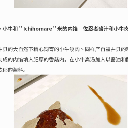
小牛和＂Ichihomare＂米的内馅 佐忍者酱汁和小
井县的大自然下精心饲育的小牛绞肉丶同样产自福井县的
制成的内馅填入肥厚的香菇内。在小牛高汤加入以酱油和
浓郁的酱料。