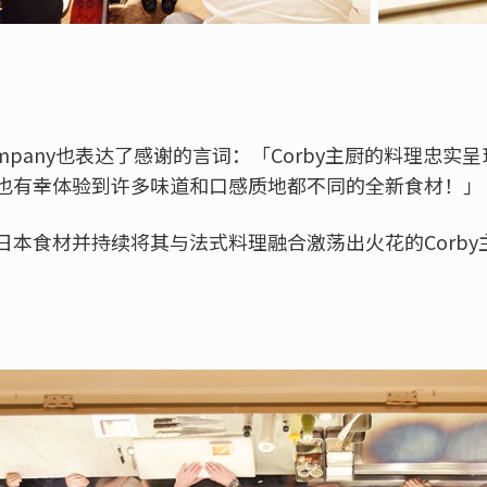
 Company也表达了感谢的言词：「Corby主厨的料理忠
也有幸体验到许多味道和口感质地都不同的全新食材！」
日本食材并持续将其与法式料理融合激荡出火花的Corb