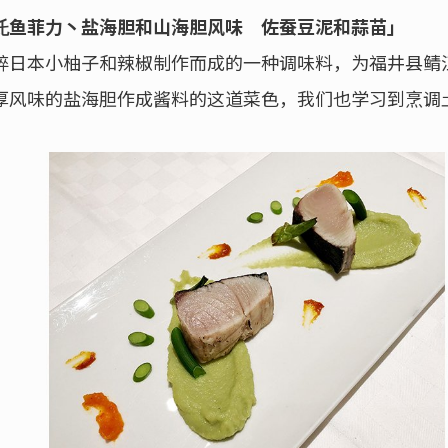
魠鱼菲力丶盐海胆和山海胆风味 佐蚕豆泥和蒜苗」
碎日本小柚子和辣椒制作而成的一种调味料，为福井县鲭
厚风味的盐海胆作成酱料的这道菜色，我们也学习到烹调