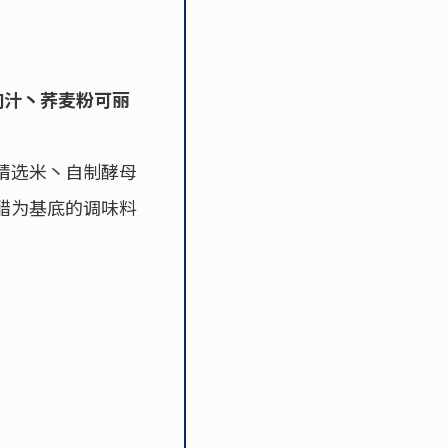
牛肉汁丶荞麦粉可丽
精选米丶自制酵母
醋为基底的调味料