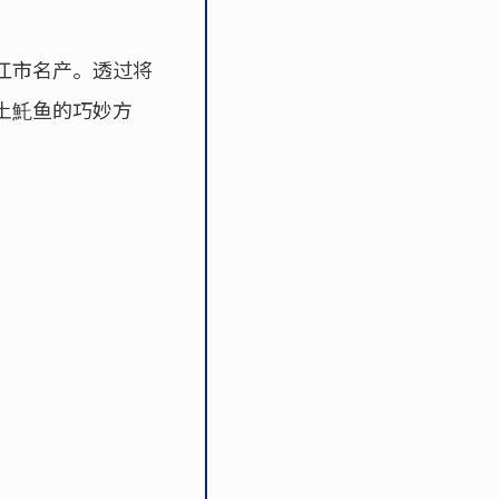
江市名产。透过将
土魠鱼的巧妙方