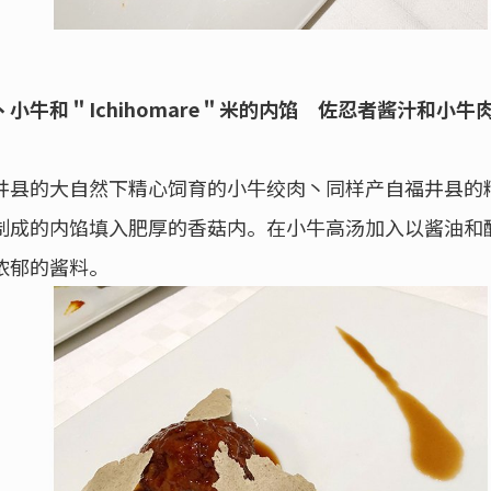
小牛和＂Ichihomare＂米的内馅 佐忍者酱汁和小
井县的大自然下精心饲育的小牛绞肉丶同样产自福井县的
制成的内馅填入肥厚的香菇内。在小牛高汤加入以酱油和
浓郁的酱料。