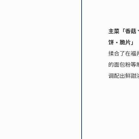
主菜「香菇丶
饼·脆片」
揉合了在福
的面包粉等
调配出鲜甜