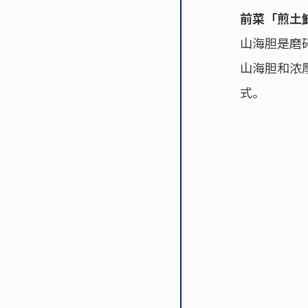
前菜「煎土
山海胆是磨
山海胆和浓
式。