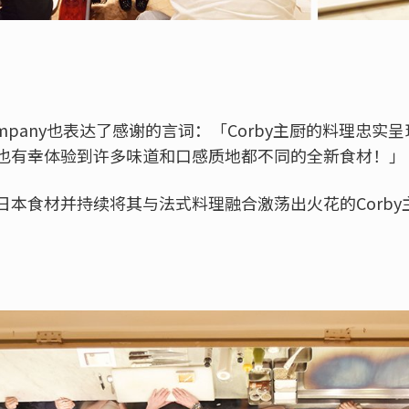
 Company也表达了感谢的言词：「Corby主厨的料理忠
也有幸体验到许多味道和口感质地都不同的全新食材！」
日本食材并持续将其与法式料理融合激荡出火花的Corb