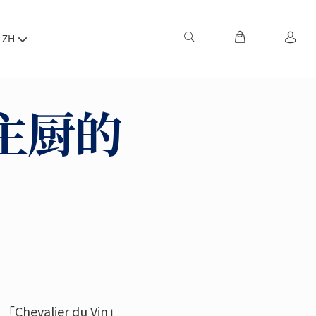
ZH
y主厨的
！
alier du Vin」