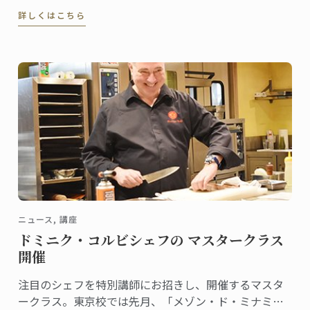
開設記念式典が開催されました。ル・コルドン・ブル
詳しくはこちら
ーは立命館大学と教学提携し、同学部において「グロ
ーバル・カリナリー・アンド・マネジメント・プログ
ラム」を開講します。
ニュース, 講座
ドミニク・コルビシェフの マスタークラス
開催
注目のシェフを特別講師にお招きし、開催するマスタ
ークラス。東京校では先月、「メゾン・ド・ミナミ」