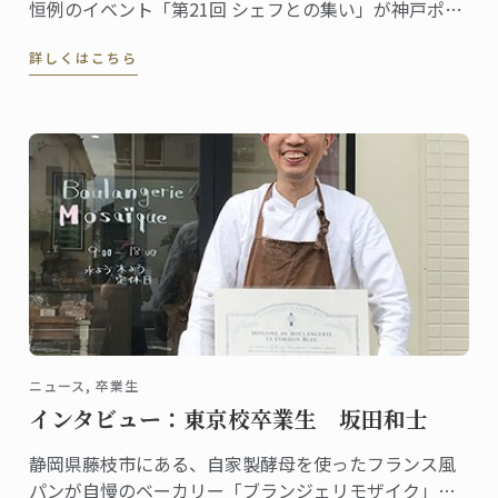
恒例のイベント「第21回 シェフとの集い」が神戸ポー
トピアホテルで行われます。今年は「交流 ～食の魅力
詳しくはこちら
～」がテーマ。ル･コルドン･ブルー神戸校もこのイベ
ントに参加し、フランスパンと菓子のブースを出しま
す。
ニュース, 卒業生
インタビュー：東京校卒業生 坂田和士
静岡県藤枝市にある、自家製酵母を使ったフランス風
パンが自慢のベーカリー「ブランジェリモザイク」。