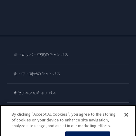
ヨーロッパ・中東のキャンパス
北・中・南米のキャンパス
オセアニアのキャンパス
アジアのキャンパス
By clicking “Accept All Cookies”, you agree to the storing
of cookies on your device to enhance site navigation,
analyze site usage, and assist in our marketing efforts.
ル・コルドン・ブルー・インターナショナル