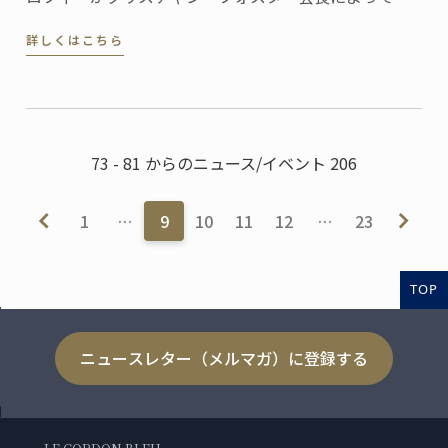
食とホスピタリティマネージメントの世界的権威であ
詳しくはこちら
るル・コルドン・ブルー、パリ校に授与されました。
73 - 81 からのニュース/イベント 206
1
…
9
10
11
12
…
23
TOP
ニュースレター（メルマガ）に登録する