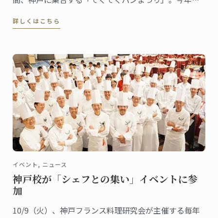
回目、既にパン好きの間では話題のイベントです。ル･
詳しくはこちら
コルドン･ブルー神戸校は、最終日の9日（日）にこの
「てくてくパンまつり」に出店します。
イベント, ニュース
神戸校が「シェフとの集い」イベントに参
加
10/9（火）、神戸フランス料理研究会が主催する毎年