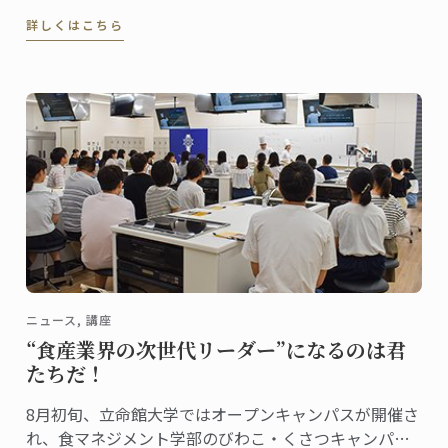
マ」がイベントでコラボレーション。サンモトヤマが
詳しくはこちら
定期開催するセール「都会のアウトレット サンフェ
ア」に日本校のニュースレター（メルマガ）読者をご
招待します
ニュース, 講座
“食産業界の次世代リーダー”になるのは君
たちだ！
8月初旬、立命館大学ではオープンキャンパスが開催さ
れ、食マネジメント学部のびわこ・くさつキャンパス