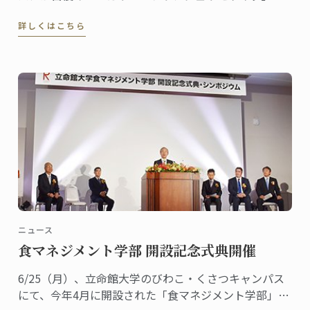
市内の農業高校と共同で、地域の天然麹菌を使った自
詳しくはこちら
家製酵母パンを開発したり、各種イベントに参加する
など、地元を拠点に精力的に活動しています。オーナ
ーシェフの坂田和士さんは、2013年にパンディプロム
を修了しました。
ニュース
食マネジメント学部 開設記念式典開催
6/25（月）、立命館大学のびわこ・くさつキャンパス
にて、今年4月に開設された「食マネジメント学部」の