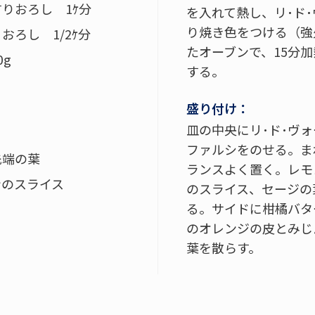
りおろし 1ｹ分
を入れて熱し、リ･ド
り焼き色をつける（強
おろし 1/2ｹ分
たオーブンで、15分
0g
する。
盛り付け：
皿の中央にリ･ド･ヴ
ファルシをのせる。ま
先端の葉
ランスよく置く。レモ
ンのスライス
のスライス、セージの
る。サイドに柑橘バタ
のオレンジの皮とみじ
葉を散らす。