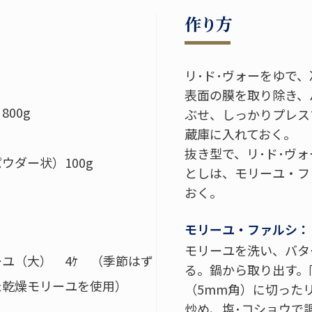
作り方
リ･ド･ヴォーをゆで
表面の膜を取り除き、
00g
ぶせ、しっかりプレス
蔵庫に入れておく。
抜き型で、リ･ド･ヴ
ウダー状）100g
としは、モリーユ・フ
おく。
モリーユ・ファルシ：
モリーユを洗い、バタ
ユ（大） 4ｹ （季節はず
る。鍋から取り出す。
た乾燥モリーユを使用）
（5mm角）に切った
炒め、塩･コショウで