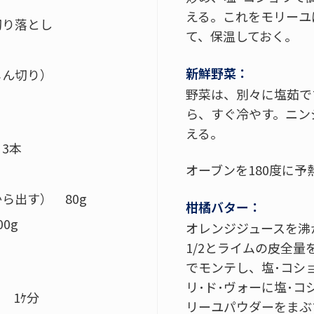
える。これをモリーユ
切り落とし
て、保温しておく。
新鮮野菜：
じん切り）
野菜は、別々に塩茹で
ら、すぐ冷やす。ニン
える。
3本
オーブンを180度に予
ら出す） 80g
柑橘バター：
0g
オレンジジュースを沸
1/2とライムの皮全
でモンテし、塩･コシ
リ･ド･ヴォーに塩･
 1ｹ分
リーユパウダーをまぶ