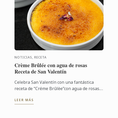
NOTICIAS, RECETA
Crème Brûlée con agua de rosas
Receta de San Valentín
Celebra San Valentín con una fantástica
receta de “Créme Brûlèe”con agua de rosas.
Un postre clásico que puedes preparar con
LEER MÁS
antelación y sorprender a tu pareja ...