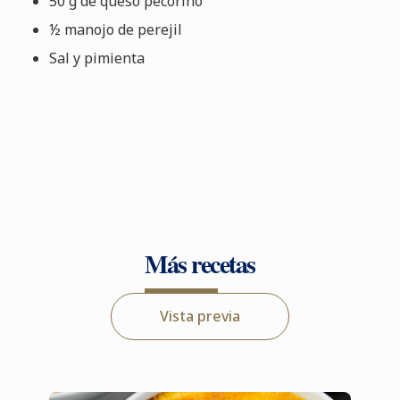
50 g de queso pecorino
½ manojo de perejil
Sal y pimienta
Más recetas
Vista previa