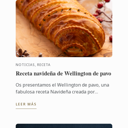
NOTICIAS, RECETA
Receta navideña de Wellington de pavo
Os presentamos el Wellington de pavo, una
fabulosa receta Navideña creada por
nuestro restaurante londinense Cord by Le
LEER MÁS
Cordon Bleu por el Chef Karl O´Dell. ...