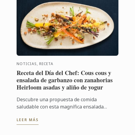
NOTICIAS, RECETA
Receta del Día del Chef: Cous cous y
ensalada de garbanzo con zanahorias
Heirloom asadas y aliño de yogur
Descubre una propuesta de comida
saludable con esta magnífica ensalada
vegetariana y ayuda a poner en valor
LEER MÁS
opciones nutritivas y sostenibles, a través
de una ...