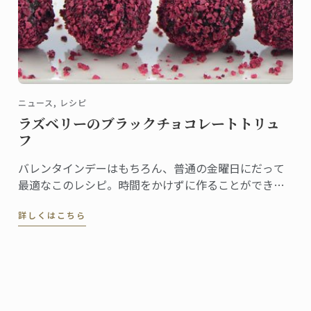
ニュース, レシピ
ラズベリーのブラックチョコレートトリュ
フ
バレンタインデーはもちろん、普通の金曜日にだって
最適なこのレシピ。時間をかけずに作ることができる
トリュフです。 「ハートを掴むには、まず胃袋から」
詳しくはこちら
と言いますが、ル・コルドン・ブルーのシェフは胃袋
を愛で満たす素晴らしいレシピを開発しました。