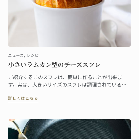
ニュース, レシピ
小さいラムカン型のチーズスフレ
ご紹介するこのスフレは、簡単に作ることが出来ま
す。実は、大きいサイズのスフレは調理されているの
か判断するのが難しい為、最もトリッキーなのです。
詳しくはこちら
ですからラムカンを用意してお友達を感動させてみま
しょう。みなさんがご自宅でフランス伝統料理に挑戦
できるようル・コルドン・ブルーのマスターシェフが
このレシピを作成しました。