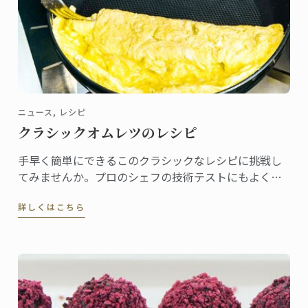
ニュース, レシピ
クラシックオムレツのレシピ
手早く簡単にできるこのクラシックなレシピに挑戦し
てみませんか。プロのシェフの技術テストにもよく使
われています！みなさんがご自宅で伝統的なフレンス
詳しくはこちら
のロールオムレツに挑戦できるようル・コルドン・ブ
ルーのマスターシェフがレシピを作成しました。伝統
的なこのオムレツは、茶色の焼き色をつけず、シワも
なく、中は少し半熟です。