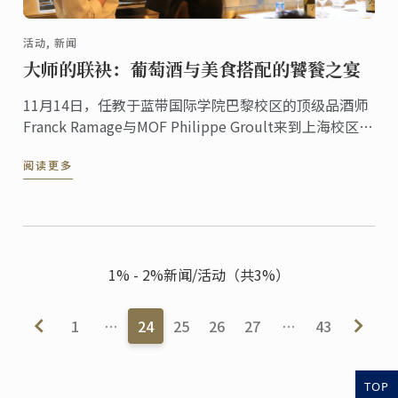
活动, 新闻
大师的联袂：葡萄酒与美食搭配的饕餮之宴
11月14日，任教于蓝带国际学院巴黎校区的顶级品酒师
Franck Ramage与MOF Philippe Groult来到上海校区参
加中西美食文化交流沙龙活动。隔日下午，两位大师连
阅读更多
同上海校区Chef Philippe ...
1% - 2%新闻/活动（共3%）
1
…
24
25
26
27
…
43
TOP