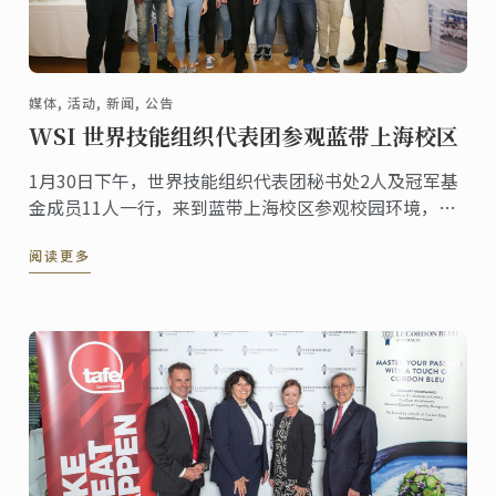
媒体, 活动, 新闻, 公告
WSI 世界技能组织代表团参观蓝带上海校区
1月30日下午，世界技能组织代表团秘书处2人及冠军基
金成员11人一行，来到蓝带上海校区参观校园环境，包
括蓝带教学楼、演示教室、甜点及料理操作教室。期
阅读更多
间，上海蓝带厨艺职业技能培训学校校长李小华先生、
Chef Philippe Clergue和 Chef Olivier ...