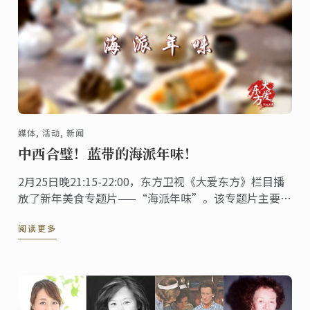
媒体, 活动, 新闻
中西合璧！蓝带的海派年味！
2月25日晚21:15-22:00，东方卫视《大爱东方》栏目播
放了新年美食专题片——“海派年味”。该专题片主要跟
录了两位蓝带校友研发新年菜单的全过程，不仅如此，
阅读更多
观众还能看到许多既有中式料理风味，但又不同于传统
中式菜肴的海派美食。新的一年吃什么？海派年味现在
就给你好“看！”