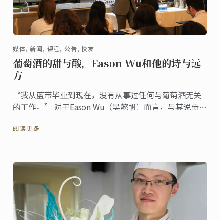
媒体, 新闻, 课程, 公告, 校友
葡萄酒的甜与酸，Eason Wu和他的诗与远
方
“我从蓝带毕业到现在，没有从事过任何与葡萄酒无关
的工作。” 对于Eason Wu（吴懿帆）而言，与其说侍酒
师是他的职业，倒不如说葡萄酒是他所热爱的事业。当
阅读更多
然，他的生活不仅仅只有红酒，还有文学、哲学以及各
类收藏等等，拥有自己的生活节奏与步调，追随着心中
所爱所想。