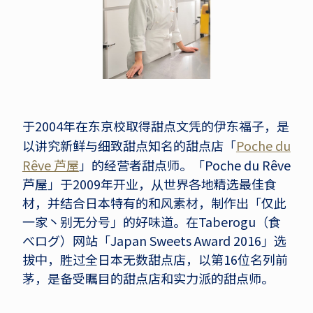
于2004年在东京校取得甜点文凭的伊东福子，是
以讲究新鲜与细致甜点知名的甜点店「
Poche du
Rêve 芦屋
」的经营者甜点师。「Poche du Rêve
芦屋」于2009年开业，从世界各地精选最佳食
材，并结合日本特有的和风素材，制作出「仅此
一家丶别无分号」的好味道。在Taberogu（食
べログ）网站「Japan Sweets Award 2016」选
拔中，胜过全日本无数甜点店，以第16位名列前
茅，是备受瞩目的甜点店和实力派的甜点师。