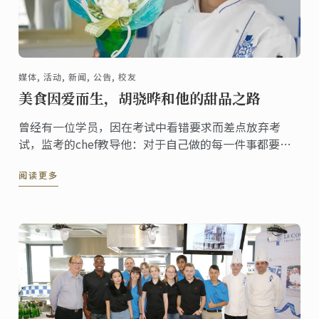
媒体, 活动, 新闻, 公告, 校友
美食因爱而生，胡骁晔和他的甜品之路
曾经有一位学员，因在考试中看错要求而差点放弃考
试，监考的chef教导他：对于自己做的每一件事都要坚
持到底，无论遇到什么状况都不能轻易退缩。就是这样
阅读更多
一种蓝带精神后来一直激励着这位学员， 这位学员就是
胡骁晔。