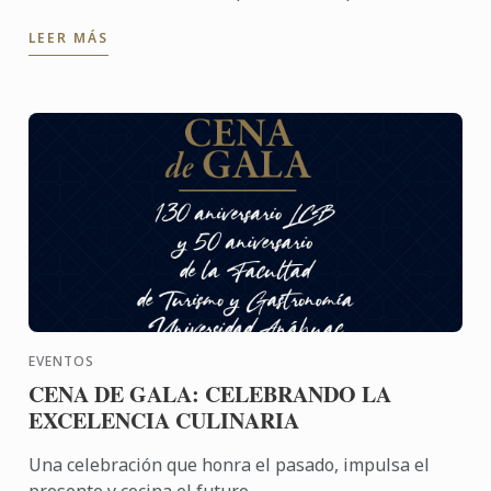
artesanal y fundador de Corasán – Taller de Pan
LEER MÁS
Artesanal. ...
EVENTOS
CENA DE GALA: CELEBRANDO LA
EXCELENCIA CULINARIA
Una celebración que honra el pasado, impulsa el