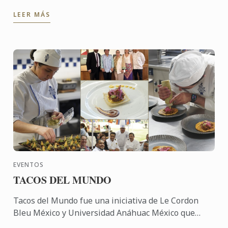
segundo lugar en el International Catering Cup
LEER MÁS
2026, destacando el ...
EVENTOS
TACOS DEL MUNDO
Tacos del Mundo fue una iniciativa de Le Cordon
Bleu México y Universidad Anáhuac México que
celebró la diversidad cultural a través de la