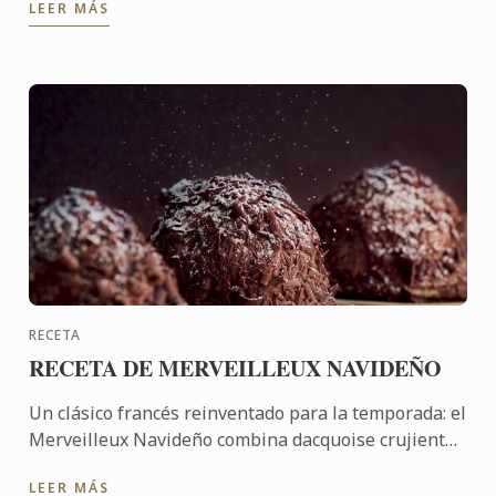
LEER MÁS
gastronómica solidaria que ...
RECETA
RECETA DE MERVEILLEUX NAVIDEÑO
Un clásico francés reinventado para la temporada: el
Merveilleux Navideño combina dacquoise crujiente,
mousse de chocolate y virutas de chocolate oscuro
LEER MÁS
para ...