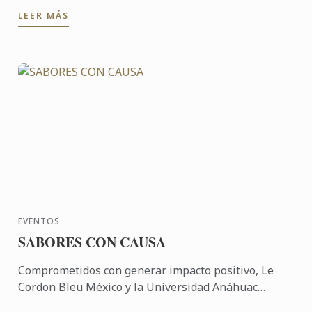
donde Antonio Parra, estudiante de Gastronomía de
LEER MÁS
la Universidad ...
EVENTOS
SABORES CON CAUSA
Comprometidos con generar impacto positivo, Le
Cordon Bleu México y la Universidad Anáhuac
México participaron en una experiencia