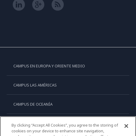
CAMPUS EN EUROPA Y ORIENTE MEDIO
CAMPUS LAS AMÉRICAS
CAMPUS DE OCEANÍA
CAMPUS DE ASIA
By clicking “Accept All Cookies”, you agree to the storing of
cookies on your device to enhance site navigation,