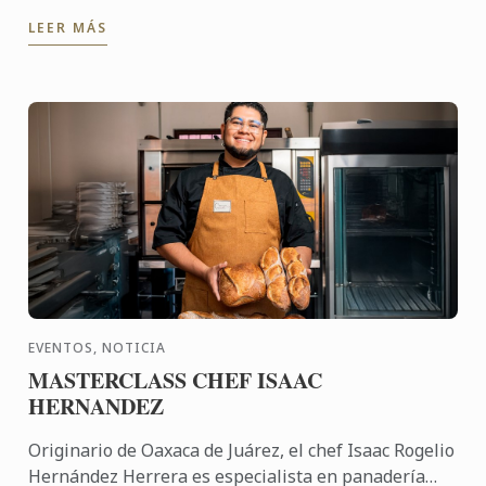
50 años de la Facultad de Turismo y Gastronomía y
LEER MÁS
los 130 años ...
EVENTOS, NOTICIA
MASTERCLASS CHEF ISAAC
HERNANDEZ
Originario de Oaxaca de Juárez, el chef Isaac Rogelio
Hernández Herrera es especialista en panadería