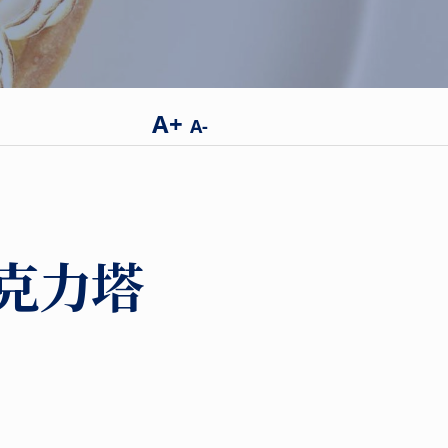
A+
A-
克力塔