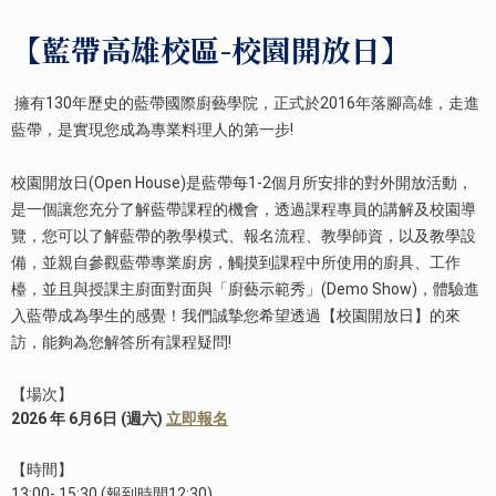
【藍帶高雄校區-校園開放日】
擁有130年歷史的藍帶國際廚藝學院，正式於2016年落腳高雄，走進
藍帶，是實現您成為專業料理人的第一步!
校園開放日
(Open House)
是藍帶每
1-2
個月所安排的對外開放活動，
是一個讓您充分了解藍帶課程的機會，透過課程專員的講解及校園導
覽，您可以了解藍帶的教學模式、報名流程、教學師資，以及教學設
備，並親自參觀藍帶專業廚房，觸摸到課程中所使用的廚具、工作
檯，並且與授課主廚面對面與「廚藝示範秀」
(Demo Show)
，體驗進
入藍帶成為學生的感覺！
我們誠摯您希望透過【校園開放日】的來
訪，能夠為您解答所有課程疑問
!
【場次】
2026 年 6月6日 (週六)
立即報名
【時間】
13:00- 15:30 (報到時間12:30)