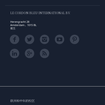
LE CORDON BLEU INTERNATIONAL B.V.
Herengracht 28
Amsterdam , 1015 BL
荷兰
欧洲和中东的校区