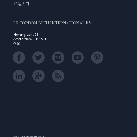
網站入口
LE CORDON BLEU INTERNATIONAL B.V.
Herengracht 28
Amsterdam , 1015 BL
荷蘭