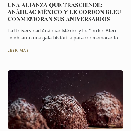
UNA ALIANZA QUE TRASCIENDE:
ANÁHUAC MÉXICO Y LE CORDON BLEU
CONMEMORAN SUS ANIVERSARIOS
La Universidad Anáhuac México y Le Cordon Bleu
celebraron una gala histórica para conmemorar los
50 años de la Facultad de Turismo y Gastronomía y
LEER MÁS
los 130 años ...