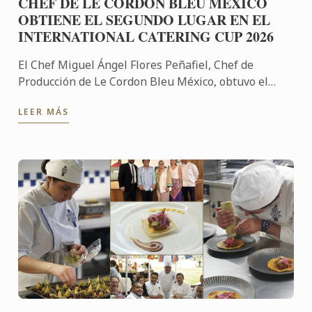
CHEF DE LE CORDON BLEU MÉXICO
OBTIENE EL SEGUNDO LUGAR EN EL
INTERNATIONAL CATERING CUP 2026
El Chef Miguel Ángel Flores Peñafiel, Chef de
Producción de Le Cordon Bleu México, obtuvo el
segundo lugar en el International Catering Cup
LEER MÁS
2026, destacando el ...