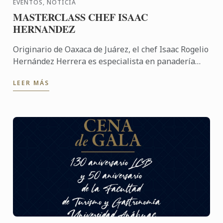
EVENTOS, NOTICIA
MASTERCLASS CHEF ISAAC
HERNANDEZ
Originario de Oaxaca de Juárez, el chef Isaac Rogelio
Hernández Herrera es especialista en panadería
artesanal y fundador de Corasán – Taller de Pan
LEER MÁS
Artesanal. ...