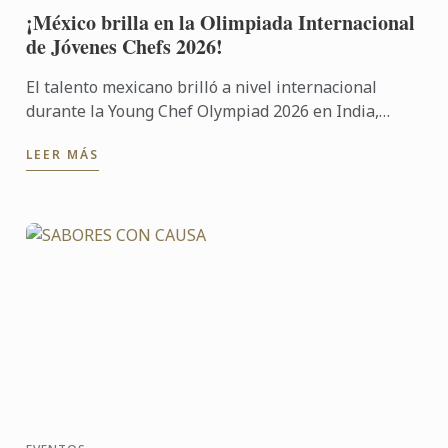
¡México brilla en la Olimpiada Internacional
de Jóvenes Chefs 2026!
El talento mexicano brilló a nivel internacional
durante la Young Chef Olympiad 2026 en India,
donde Antonio Parra, estudiante de Gastronomía de
LEER MÁS
la Universidad ...