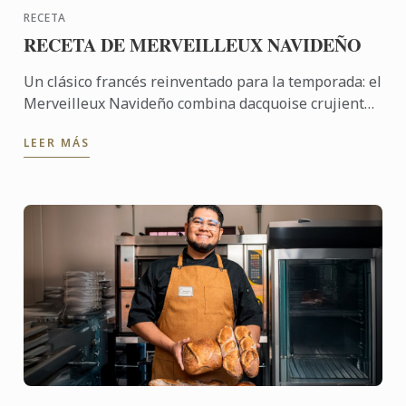
RECETA
RECETA DE MERVEILLEUX NAVIDEÑO
Un clásico francés reinventado para la temporada: el
Merveilleux Navideño combina dacquoise crujiente,
mousse de chocolate y virutas de chocolate oscuro
LEER MÁS
para ...