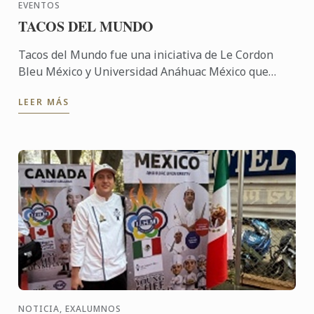
EVENTOS
TACOS DEL MUNDO
Tacos del Mundo fue una iniciativa de Le Cordon
Bleu México y Universidad Anáhuac México que
celebró la diversidad cultural a través de la
LEER MÁS
gastronomía, ...
NOTICIA, EXALUMNOS