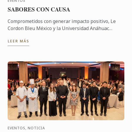
EVENTOS
SABORES CON CAUSA
Comprometidos con generar impacto positivo, Le
Cordon Bleu México y la Universidad Anáhuac
México participaron en una experiencia
LEER MÁS
gastronómica solidaria que ...
EVENTOS, NOTICIA