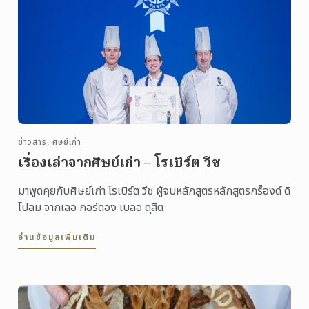
ข่าวสาร, ศิษย์เก่า
เรื่องเล่าจากศิษย์เก่า – โรเบิร์ต วีช
มาพูดคุยกับศิษย์เก่า โรเบิร์ต วีช ผู้จบหลักสูตรหลักสูตรกร็องด์ ดิ
โปลม จากเลอ กอร์ดอง เบลอ ดุสิต
อ่านข้อมูลเพิ่มเติม