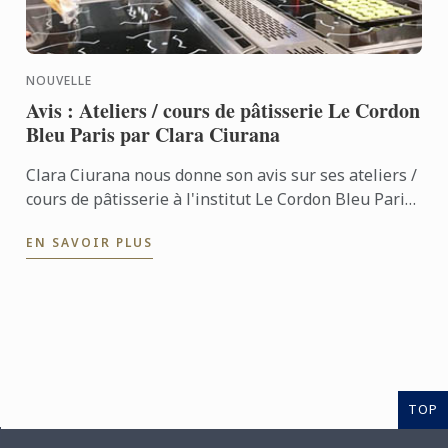
NOUVELLE
Avis : Ateliers / cours de pâtisserie Le Cordon
Bleu Paris par Clara Ciurana
Clara Ciurana nous donne son avis sur ses ateliers /
cours de pâtisserie à l'institut Le Cordon Bleu Paris,
"Faire un atelier au Cordon Bleu a été ma meilleure
EN SAVOIR PLUS
...
TOP