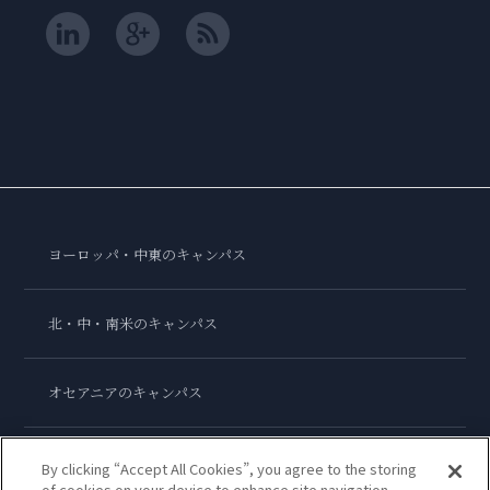
ヨーロッパ・中東のキャンパス
北・中・南米のキャンパス
オセアニアのキャンパス
アジアのキャンパス
By clicking “Accept All Cookies”, you agree to the storing
of cookies on your device to enhance site navigation,