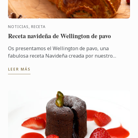
NOTICIAS, RECETA
Receta navideña de Wellington de pavo
Os presentamos el Wellington de pavo, una
fabulosa receta Navideña creada por nuestro
restaurante londinense Cord by Le Cordon Bleu por
LEER MÁS
el Chef Karl O´Dell. ...