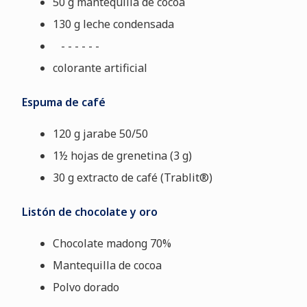
50 g mantequilla de cocoa
130 g leche condensada
- - - - - -
colorante artificial
Espuma de café
120 g jarabe 50/50
1½ hojas de grenetina (3 g)
30 g extracto de café (Trablit®)
Listón de chocolate y oro
Chocolate madong 70%
Mantequilla de cocoa
Polvo dorado