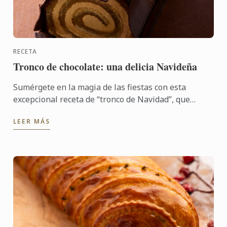
RECETA
Tronco de chocolate: una delicia Navideña
Sumérgete en la magia de las fiestas con esta
excepcional receta de “tronco de Navidad”, que
forma parte del nuevo libro «L'École du Chocolat».
LEER MÁS
Un postre ...