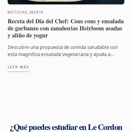
NOTICIAS, RECETA
Receta del Día del Chef: Cous cous y ensalada
de garbanzo con zanahorias Heirloom asadas
y aliño de yogur
Descubre una propuesta de comida saludable con
esta magnífica ensalada vegetariana y ayuda a
poner en valor opciones nutritivas y sostenibles, a
LEER MÁS
través de una ...
¿Qué puedes estudiar en Le Cordon