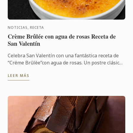
NOTICIAS, RECETA
Crème Brûlée con agua de rosas Receta de
San Valentín
Celebra San Valentín con una fantástica receta de
“Créme Brûlèe”con agua de rosas. Un postre clásico
que puedes preparar con antelación y sorprender a
LEER MÁS
tu pareja ...