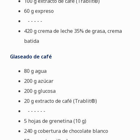
100 g extracto de café (Trablit®)
60 g expreso
- - - - -
420 g crema de leche 35% de grasa, crema
batida
Glaseado de café
80 g agua
200 g azúcar
200 g glucosa
20 g extracto de café (Trablit®)
- - - - - -
5 hojas de grenetina (10 g)
240 g cobertura de chocolate blanco