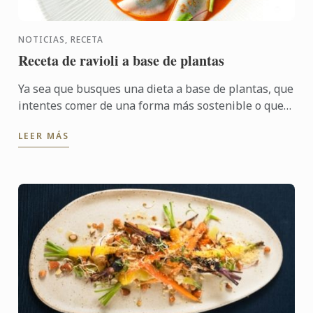
NOTICIAS, RECETA
Receta de ravioli a base de plantas
Ya sea que busques una dieta a base de plantas, que
intentes comer de una forma más sostenible o que
quieras probar algo nuevo, hay un mundo de
LEER MÁS
sabores que ...