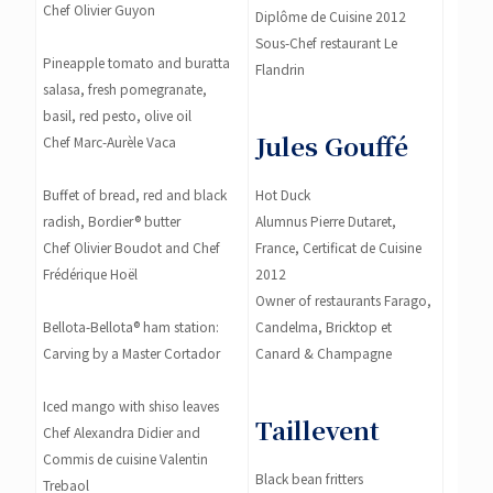
Chef Olivier Guyon
Diplôme de Cuisine 2012
Sous-Chef restaurant Le
Pineapple tomato and buratta
Flandrin
salasa, fresh pomegranate,
basil, red pesto, olive oil
Jules Gouffé
Chef Marc-Aurèle Vaca
Buffet of bread, red and black
Hot Duck
radish, Bordier® butter
Alumnus Pierre Dutaret,
Chef Olivier Boudot and Chef
France, Certificat de Cuisine
Frédérique Hoël
2012
Owner of restaurants Farago,
Bellota-Bellota® ham station:
Candelma, Bricktop et
Carving by a Master Cortador
Canard & Champagne
Iced mango with shiso leaves
Taillevent
Chef Alexandra Didier and
Commis de cuisine Valentin
Black bean fritters
Trebaol