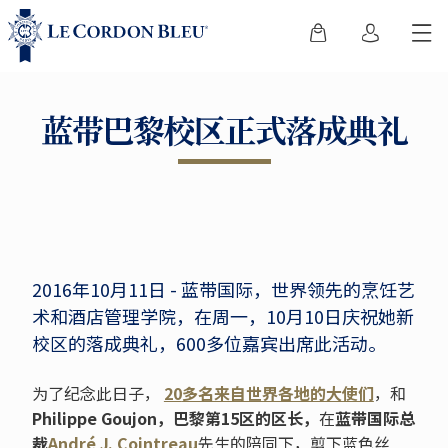
蓝带巴黎校区正式落成典礼
2016年10月11日 - 蓝带国际，世界领先的烹饪艺
术和酒店管理学院，在周一，10月10日庆祝她新
校区的落成典礼，600多位嘉宾出席此活动。
为了纪念此日子，
20
多名来自世界各地的大使们
，和
Philippe Goujon
，巴黎第
15
区的区长，
在
蓝带国际总
裁
André J. Cointreau
先生的陪同下，剪下蓝色丝