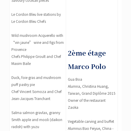
Savoury cocktail pieces
Le Cordon Bleu live stations by
Le Cordon Bleu Chefs
Wild mushroom Acquerello with
“vin jaune” wine and figs from
Provence
2ème étage
Chefs Philippe Groult and Chef
Maxim Baïle
Marco Polo
Duck, foie gras and mushroom
Gua Boa
puff pastry pie
Alumna, Christina Huang,
Chef Vincent Somoza and Chef
Taiwan, Grand Diplôme 2015
Jean-Jacques Tranchant
Owner of the restaurant
Zaoka
Salma salmon gravlax, granny
Smith apple and mooli (daikon
Vegetable carving and buffet
radish) with yuzu
Alumnus Bao Feiyue, China -