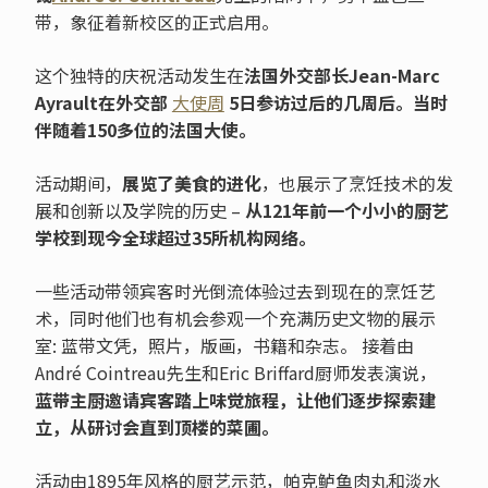
带，象征着新校区的正式启用。
这个独特的庆祝活动发生在
法国外交部长
Jean-Marc
Ayrault
在外交部
大使周
5
日参访过后的几周后。当时
伴随着
150
多位的法国大使。
活动期间，
展览了美食的进化
，也展示了烹饪技术的发
展和创新以及学院的历史 –
从
121
年前一个小小的厨艺
学校到现今全球超过
35
所机构网络。
一些活动带领宾客时光倒流体验过去到现在的烹饪艺
术，同时他们也有机会参观一个充满历史文物的展示
室: 蓝带文凭，照片，版画，书籍和杂志。 接着由
André Cointreau先生和Eric Briffard厨师发表演说，
蓝带主厨邀请宾客踏上味觉旅程，让他们逐步探索建
立，从研讨会直到顶楼的
菜圃。
活动由1895年风格的厨艺示范，帕克鲈鱼肉丸和淡水