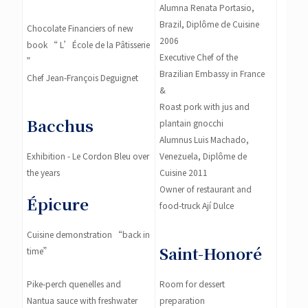
Alumna Renata Portasio,
Brazil, Diplôme de Cuisine
Chocolate Financiers of new
2006
book “ L’École de la Pâtisserie
Executive Chef of the
”
Brazilian Embassy in France
Chef Jean-François Deguignet
&
Roast pork with jus and
Bacchus
plantain gnocchi
Alumnus Luis Machado,
Exhibition - Le Cordon Bleu over
Venezuela, Diplôme de
the years
Cuisine 2011
Owner of restaurant and
Épicure
food-truck Ají Dulce
Cuisine demonstration “back in
Saint-Honoré
time”
Pike-perch quenelles and
Room for dessert
Nantua sauce with freshwater
preparation