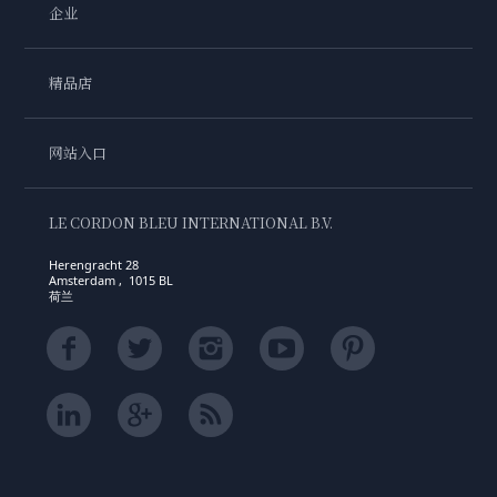
企业
精品店
网站入口
LE CORDON BLEU INTERNATIONAL B.V.
Herengracht 28
Amsterdam , 1015 BL
荷兰