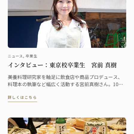
ニュース, 卒業生
インタビュー：東京校卒業生 宮前 真樹
美養料理研究家を軸足に飲食店や商品プロデュース、
料理本の執筆など幅広く活動する宮前真樹さん。10～
20代にはアイドルとして大人気、今もタレントとして
詳しくはこちら
の顔を持ち様々なメディアに登場することからご存知
の方も多いでしょう。そんな宮前さんは2004年に東京
校で菓子ディプロムを取得した卒業生です。