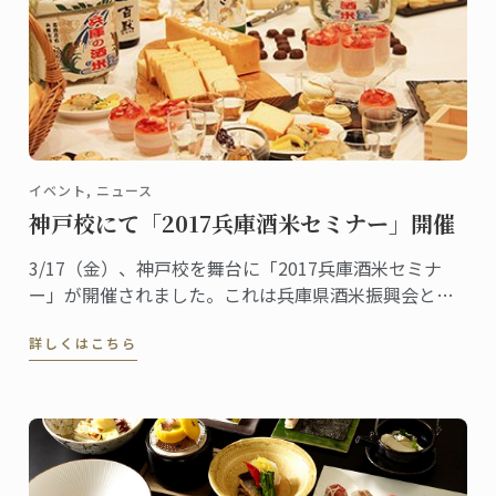
イベント, ニュース
神戸校にて「2017兵庫酒米セミナー」開催
3/17（金）、神戸校を舞台に「2017兵庫酒米セミナ
ー」が開催されました。これは兵庫県酒米振興会と神
戸校の共催イベントで、日仏食文化の融合を「見て、
詳しくはこちら
聞いて、体験し、学んでもらう」のがコンセプト。一
般公募から選ばれた40名の参加者が日本酒とフレンチ
のコラボレーションを楽しみました。