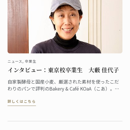
ニュース, 卒業生
インタビュー：東京校卒業生 大藪 佳代子
自家製酵母と国産小麦、厳選された素材を使ったこだ
わりのパンで評判のBakery & Café KOaA（こあ）。オ
ーナーシェフの大藪佳代子さんは、2010年に東京校で
詳しくはこちら
パンディプロムを取得。川崎市・高津の住宅街でひと
際目を引くモダンなベーカリーはご自宅兼店舗で、建
築家であるご主人の設計だそう。