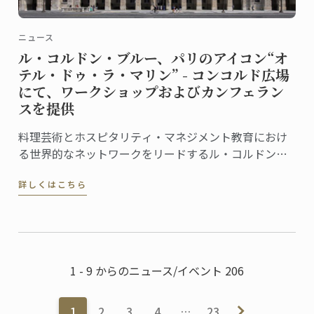
ニュース
ル・コルドン・ブルー、パリのアイコン“オ
テル・ドゥ・ラ・マリン” - コンコルド広場
にて、ワークショップおよびカンフェラン
スを提供
料理芸術とホスピタリティ・マネジメント教育におけ
る世界的なネットワークをリードするル・コルドン・
ブルーは、この度、フランス文化財センター (Centre
詳しくはこちら
des Monuments Nationaux, CMN）より、パリのオテ
ル・ドゥ・ラ・マリン (Hôtel de la Marine) ...
1 - 9 からのニュース/イベント 206
1
2
3
4
…
23