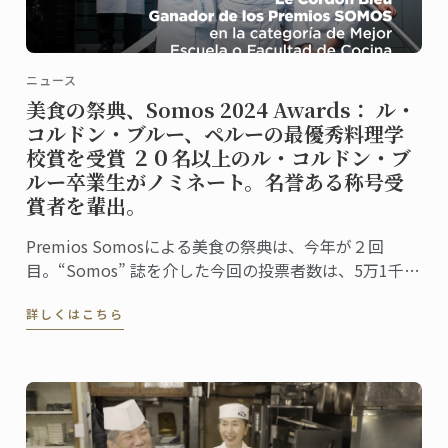
ニュース
美食の祭典、Somos 2024 Awards： ル・
コルドン・ブルー、ペルーの最優秀料理学
校賞を受賞 ２０名以上のル・コルドン・ブ
ルー卒業生がノミネート。名誉ある称号受
賞者を輩出。
Premios Somosによる美食の祭典は、今年が２回
目。“Somos” 誌を介した今回の投票者数は、5万1千人
に上りました。同誌は、ペルーの最高シェフ、レスト
詳しくはこちら
ラン、および関連企業を称え４０部門における受賞
者・受賞団体を発表。授賞式は、バランコにあるペド
ロ・デ・オスマ博物館で行われました。