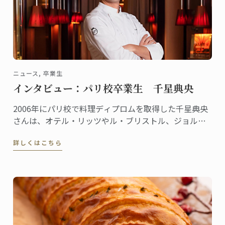
ニュース, 卒業生
インタビュー：パリ校卒業生 千星典央
2006年にパリ校で料理ディプロムを取得した千星典央
さんは、オテル・リッツやル・ブリストル、ジョルジ
ュサンクなどの錚々たる一流ホテルで腕を磨き、韓国
詳しくはこちら
の高級リゾート、ヘビチホテル＆リゾートのエグゼク
ティブ副料理長を経て、2023年3月に名門ル・ロイヤ
ル・モンソー ...