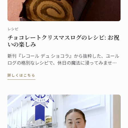
レシピ
チョコレートクリスマスログのレシピ: お祝
いの楽しみ
新刊『レコール デュ ショコラ』から抜粋した、ユール
ログの格別なレシピで、休日の魔法に浸ってみません
か。伝統と創造性が融合した洗練されたデザートは、
詳しくはこちら
ゲストを喜ばせ、クリスマスのテーブルを盛り上げる
のに最適です