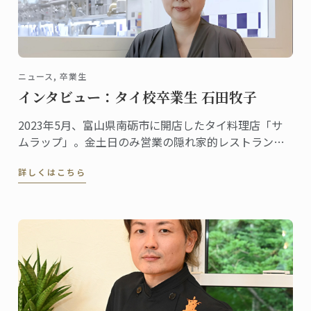
ニュース, 卒業生
インタビュー：タイ校卒業生 石田牧子
2023年5月、富山県南砺市に開店したタイ料理店「サ
ムラップ」。金土日のみ営業の隠れ家的レストランに
も関わらず、本格的なタイ料理を提供する名店として
詳しくはこちら
既に評判、地元客はもちろん、遠くから足を延ばす人
やファンの予約が絶えません。