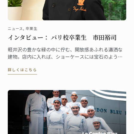
ニュース, 卒業生
インタビュー： パリ校卒業生 市田裕司
軽井沢の豊かな緑の中に佇む、開放感あふれる瀟洒な
建物。店内に入れば、ショーケースには宝石のように
美しいケーキや総菜、パンが並び、訪れる人の歓声を
詳しくはこちら
誘います。