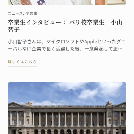
ニュース, 卒業生
卒業生インタビュー： パリ校卒業生 小山
智子
小山智子さんは、マイクロソフトやAppleといったグロ
ーバルなIT企業で長く活躍した後、一念発起して渡
仏。2023年にパリ校でパンディプロムを取得しまし
詳しくはこちら
た。