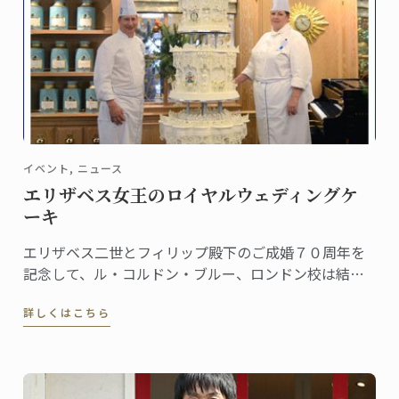
イベント, ニュース
エリザベス女王のロイヤルウェディングケ
ーキ
エリザベス二世とフィリップ殿下のご成婚７０周年を
記念して、ル・コルドン・ブルー、ロンドン校は結婚
式を彩った約3メートルのウェディングケーキの再現に
詳しくはこちら
挑戦。その模様がITVのA Very Royal Weddingという番
組で紹介されました。