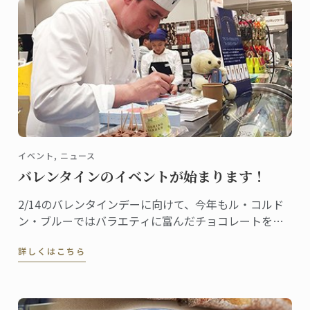
イベント, ニュース
バレンタインのイベントが始まります！
2/14のバレンタインデーに向けて、今年もル・コルド
ン・ブルーではバラエティに富んだチョコレートをご
用意しました。これから全国の百貨店催事場などで販
詳しくはこちら
促イベントが行われ、東京校と神戸校のシェフ講師た
ちも応援に駆けつけます。