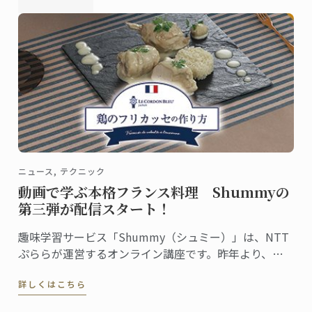
ニュース, テクニック
動画で学ぶ本格フランス料理 Shummyの
第三弾が配信スタート！
趣味学習サービス「Shummy（シュミー）」は、NTT
ぷららが運営するオンライン講座です。昨年より、
ル・コルドン・ブルー神戸校のシェフ講師が教える菓
詳しくはこちら
子講座、パン講座を配信してきましたが、この度、第
三弾として、料理講座担当ヴァンサン・コペルスキー