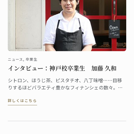
ニュース, 卒業生
インタビュー：神戸校卒業生 加藤 久和
シトロン、ほうじ茶、ピスタチオ、八丁味噌……目移
りするほどバラエティ豊かなフィナンシェの数々。素
材にこだわったお菓子が並ぶフィナンシェリーアッシ
詳しくはこちら
ュは、全国的にも珍しいフィナンシェの専門店です。