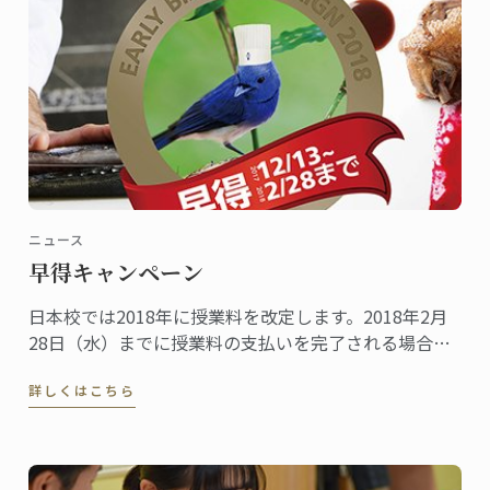
ニュース
早得キャンペーン
日本校では2018年に授業料を改定します。2018年2月
28日（水）までに授業料の支払いを完了される場合、
特別に改定前の2017年の授業料が適用されます。受講
詳しくはこちら
をご検討中の方は、早めのお申し込みがお得です。ど
うぞお急ぎください！