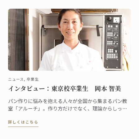
シェフ講師による『鶏のフリカッセの作り方』の動画
配信がスタートしました。
ニュース, 卒業生
インタビュー：東京校卒業生 岡本 智美
パン作りに悩みを抱える人々が全国から集まるパン教
室「アルーチ」。作り方だけでなく、理論からしっか
りと学び、共に悩みを解決するスタイルが人気で、レ
詳しくはこちら
ッスンはいつも満席です。「アルーチ」を主宰する岡
本智美さんは2012年に東京校でパンディプロムを取得
しました。