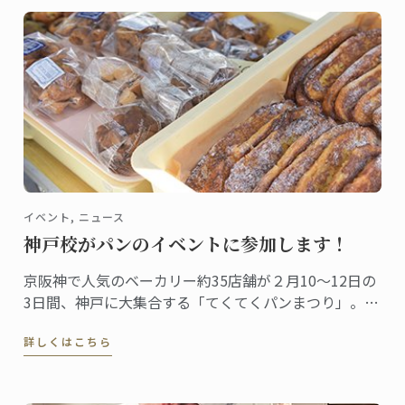
イベント, ニュース
神戸校がパンのイベントに参加します！
京阪神で人気のベーカリー約35店舗が２月10～12日の
3日間、神戸に大集合する「てくてくパンまつり」。今
年で3回目となる、パン好きにはたまらないイベントで
詳しくはこちら
す。