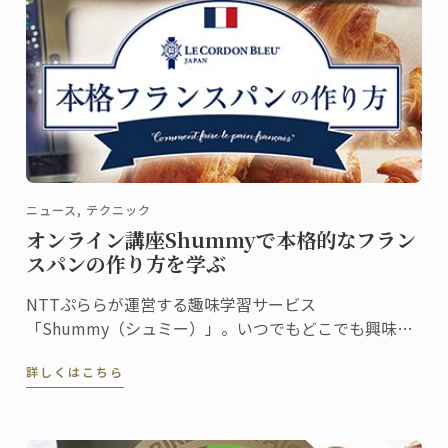
ニュース, テクニック
オンライン講座Shummyで本格的なフラン
スパンの作り方を学ぶ
NTTぷららが運営する趣味学習サービス
「Shummy（シュミー）」。いつでもどこでも興味の
あることを学べるオンラインの動画講座です。ル･コル
詳しくはこちら
ドン･ブルーはこのShummyとコラボレーション。第一
弾の菓子講座に続き、第二弾『本格フランスパンの作
り方』の動画配信がこの12月からスタートしました。