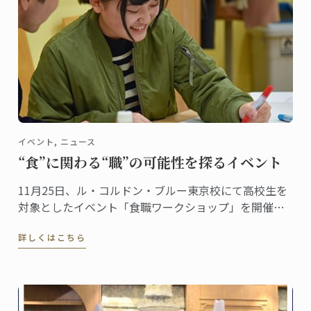
イベント, ニュース
“食”に関わる“職”の可能性を探るイベント
11月25日、ル・コルドン・ブルー東京校にて高校生を
対象としたイベント「食職ワークショップ」を開催し
ました。キッチンでの調理実習とゲーム形式のグルー
詳しくはこちら
プワークを通じ、食に関わる仕事、“食職”について参
加者に考えてもらうという試み。その様子をレポート
します。