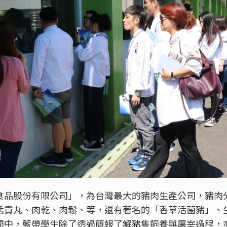
食品股份有限公司」，為台灣最大的豬肉生產公司，豬肉
括貢丸、肉乾、肉鬆、等，還有著名的「香草活菌豬」、
間中，藍帶學生除了透過簡報了解豬隻飼養與屠宰過程，