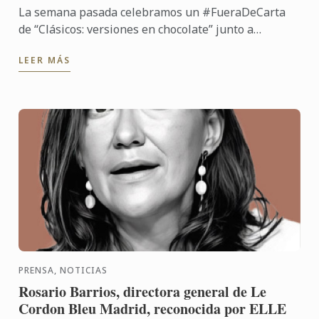
La semana pasada celebramos un #FueraDeCarta
de “Clásicos: versiones en chocolate” junto a
Callebaut chocolate y Cacao Barry, de la mano del
LEER MÁS
chef José María ...
PRENSA, NOTICIAS
Rosario Barrios, directora general de Le
Cordon Bleu Madrid, reconocida por ELLE