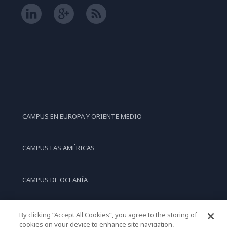
CAMPUS EN EUROPA Y ORIENTE MEDIO
CAMPUS LAS AMÉRICAS
CAMPUS DE OCEANÍA
CAMPUS DE ASIA
By clicking “Accept All Cookies”, you agree to the storing of
cookies on your device to enhance site navigation,