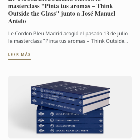
masterclass "Pinta tus aromas – Think
Outside the Glass" junto a José Manuel
Antelo
Le Cordon Bleu Madrid acogió el pasado 13 de julio
la masterclass "Pinta tus aromas – Think Outside
the Glass", impartida por José Manuel Antelo,
LEER MÁS
experto en ...