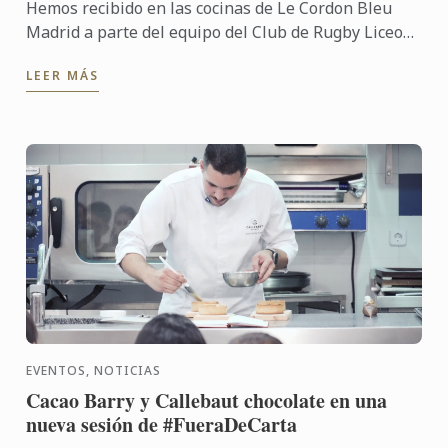
Hemos recibido en las cocinas de Le Cordon Bleu
Madrid a parte del equipo del Club de Rugby Liceo
Francés, que compartió un "entrenamiento" muy
LEER MÁS
especial junto a ...
EVENTOS, NOTICIAS
Cacao Barry y Callebaut chocolate en una
nueva sesión de #FueraDeCarta