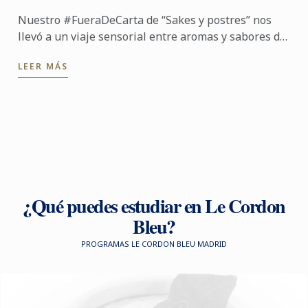
Nuestro #FueraDeCarta de “Sakes y postres” nos
llevó a un viaje sensorial entre aromas y sabores de
Japón. Junto a Noelia Tomoshige, creadora de
LEER MÁS
Monroebakes, y ...
¿Qué puedes estudiar en Le Cordon
Bleu?
PROGRAMAS LE CORDON BLEU MADRID