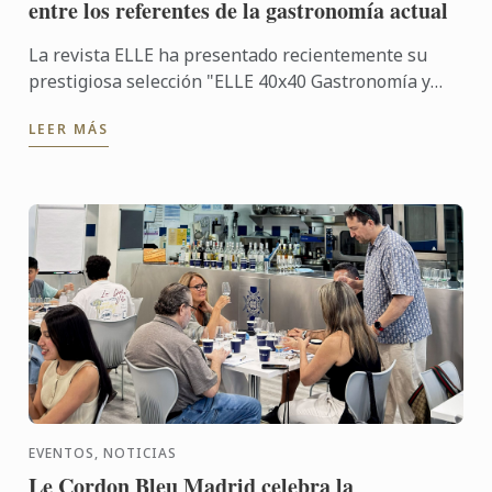
entre los referentes de la gastronomía actual
La revista ELLE ha presentado recientemente su
prestigiosa selección "ELLE 40x40 Gastronomía y
viajes", un proyecto desarrollado en colaboración
LEER MÁS
con Renault, ...
EVENTOS, NOTICIAS
Le Cordon Bleu Madrid celebra la