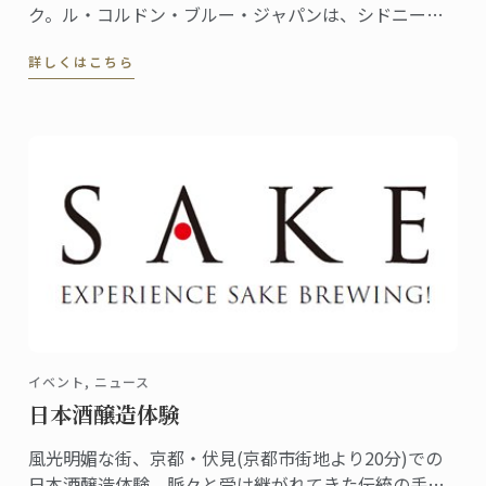
ク。ル・コルドン・ブルー・ジャパンは、シドニー、
リオデジャネイロに続き、フランス料理とホスピタリ
詳しくはこちら
ティ教育のエキスパートとして東京オリンピックに協
力します。
イベント, ニュース
日本酒醸造体験
風光明媚な街、京都・伏見(京都市街地より20分)での
日本酒醸造体験。脈々と受け継がれてきた伝統の手法