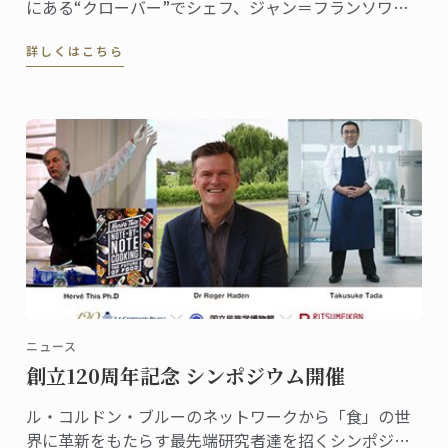
にある“クローバー”でシェフ、ジャン＝フランソワ・
ピエージの右腕として活躍中。これまでの歩みと近況
詳しくはこちら
を聞いてみました。
ニュース
創立120周年記念 シンポジウム開催
ル・コルドン・ブルーのネットワークから「食」の世
界に革新をもたらす最先端研究者達を招くシンポジウ