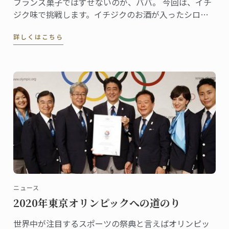
フランス菓子ではずせないのが、ババ。 今回は、イチ
ジク味で挑戦します。イチジクのお酒が入ったシロッ
プに、アンバーな色合い。形はクラッシックをキープ
詳しくはこちら
しました。仕上げにはヴァニラ風味の滑らかなシャン
ティイー。秋色のオリジナルデザートです。
ニュース
2020年東京オリンピックへの道のり
世界中が注目するスポーツの祭典と言えばオリンピッ