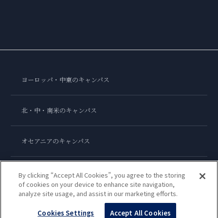
ヨーロッパ・中東のキャンパス
北・中・南米のキャンパス
オセアニアのキャンパス
アジアのキャンパス
By clicking “Accept All Cookies”, you agree to the storing
of cookies on your device to enhance site navigation,
analyze site usage, and assist in our marketing efforts.
ル・コルドン・ブルー・インターナショナル
Cookies Settings
Accept All Cookies