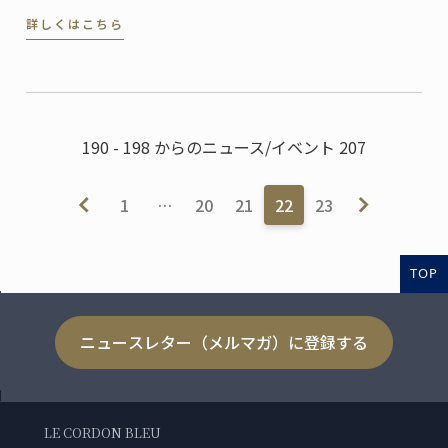
た。兵庫県内でフランス料理・菓子の教育機関を運営
詳しくはこちら
し、地域の国際化に大きく貢献したとして文化賞を受
賞したのです。
190 - 198 からのニュース/イベント 207
1
…
20
21
22
23
TOP
ニュースレター（メルマガ）に登録する
LE CORDON BLEU