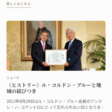
詳しくはこちら
ー・モカ」や「モンモランシー」などクラシックなフ
ランス菓子の数々でした。
ニュース
《ヒストリー》ル・コルドン・ブルーと地
域の結びつき
2012年8月29日はル・コルドン・ブルー会長のアンド
レ・J・コアントロにとって忘れられない日となりまし