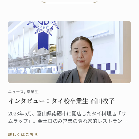
ニュース, 卒業生
インタビュー：タイ校卒業生 石田牧子
2023年5月、富山県南砺市に開店したタイ料理店「サ
ムラップ」。金土日のみ営業の隠れ家的レストランに
も関わらず、本格的なタイ料理を提供する名店として
詳しくはこちら
既に評判、地元客はもちろん、遠くから足を延ばす人