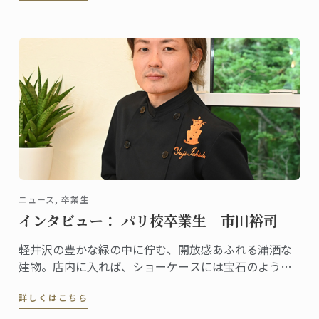
やファンの予約が絶えません。
ニュース, 卒業生
インタビュー： パリ校卒業生 市田裕司
軽井沢の豊かな緑の中に佇む、開放感あふれる瀟洒な
建物。店内に入れば、ショーケースには宝石のように
美しいケーキや総菜、パンが並び、訪れる人の歓声を
詳しくはこちら
誘います。