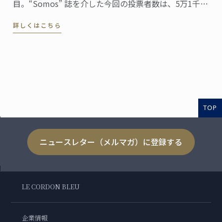
目。“Somos” 誌を介した今回の投票者数は、5万1千人
に上りました。同誌は、ペルーの最高シェフ、レスト
詳しくはこちら
ラン、および関連企業を称え４０部門における受賞
者・受賞団体を発表。授賞式は、バランコにあるペド
ロ・デ・オスマ博物館で行われました。
TOP
ニュースレター（メルマガ）に登録する
LE CORDON BLEU
企業情報