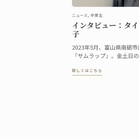
ニュース, 卒業生
インタビュー：タイ
子
2023年5月、富山県南砺
「サムラップ」。金土日の
トランにも関わらず、本格
詳しくはこちら
る名店として既に評判、地
から足を延ばす人やファン