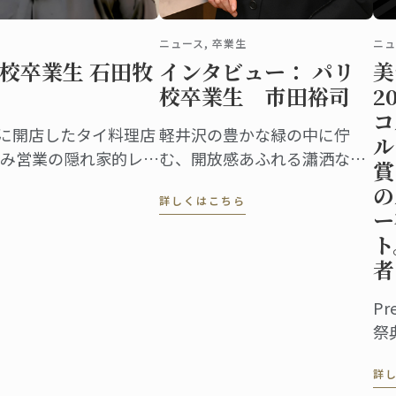
ニュース, 卒業生
ニュ
校卒業生 石田牧
インタビュー： パリ
美
校卒業生 市田裕司
2
コ
市に開店したタイ料理店
軽井沢の豊かな緑の中に佇
ル
み営業の隠れ家的レス
む、開放感あふれる瀟洒な建
賞
的なタイ料理を提供す
物。店内に入れば、ショーケ
の
詳しくはこちら
元客はもちろん、遠く
ースには宝石のように美しい
ー
の予約が絶えません。
ケーキや総菜、パンが並び、
ト
訪れる人の歓声を誘います。
者
Pr
祭
目
詳
の