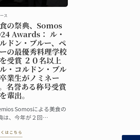
ース
食の祭典、Somos
024 Awards： ル・
ルドン・ブルー、ペ
ーの最優秀料理学校
を受賞 ２０名以上
ル・コルドン・ブル
卒業生がノミネー
。名誉ある称号受賞
を輩出。
emios Somosによる美食の
典は、今年が２回
。“Somos” 誌を介した今回
しくはこちら
投票者数は、5万1千人に上