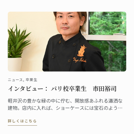
ニュース, 卒業生
インタビュー： パリ校卒業生 市田裕司
軽井沢の豊かな緑の中に佇む、開放感あふれる瀟洒な
建物。店内に入れば、ショーケースには宝石のように
美しいケーキや総菜、パンが並び、訪れる人の歓声を
詳しくはこちら
誘います。