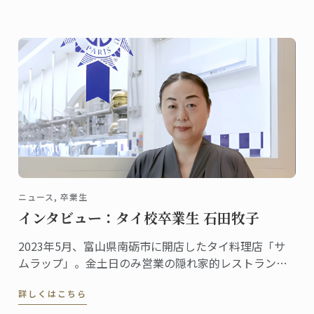
ニュース, 卒業生
インタビュー：タイ校卒業生 石田牧子
2023年5月、富山県南砺市に開店したタイ料理店「サ
ムラップ」。金土日のみ営業の隠れ家的レストランに
も関わらず、本格的なタイ料理を提供する名店として
詳しくはこちら
既に評判、地元客はもちろん、遠くから足を延ばす人
やファンの予約が絶えません。