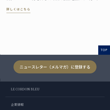
に上りました。同誌は、ペルーの最高シェフ、レスト
詳しくはこちら
ラン、および関連企業を称え４０部門における受賞
者・受賞団体を発表。授賞式は、バランコにあるペド
ロ・デ・オスマ博物館で行われました。
TOP
ニュースレター（メルマガ）に登録する
LE CORDON BLEU
企業情報