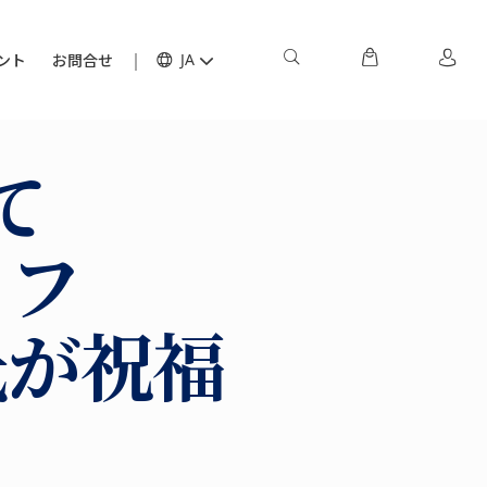
ント
お問合せ
JA
て
ェフ
氏が祝福