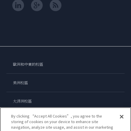
歐洲和中東的校區
美洲校區
大洋洲校區
By clicking “Accept All Cookies”, you agree to the
亞洲校區
storing of cookies on your device to enhance site
navigation, analyze site usage, and assist in our marketing