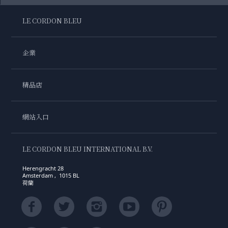
LE CORDON BLEU
企業
精品店
網站入口
LE CORDON BLEU INTERNATIONAL B.V.
Herengracht 28
Amsterdam , 1015 BL
荷蘭