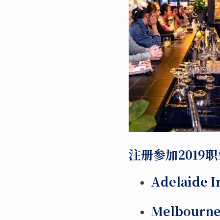
注册参加2019
Adelaide In
Melbourne 