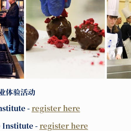
职业体验活动
stitute
-
register here
Institute -
register here