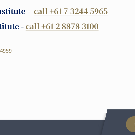
stitute -
call +61 7 3244 5965
itute -
call +61 2 8878 3100
 4959