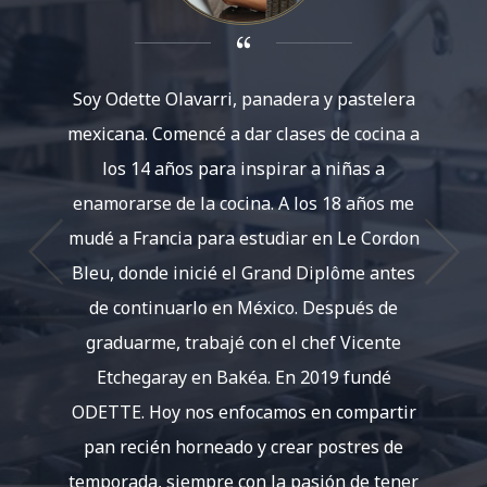
Soy Odette Olavarri, panadera y pastelera
Soy Ana
mexicana. Comencé a dar clases de cocina a
que
los 14 años para inspirar a niñas a
resta
enamorarse de la cocina. A los 18 años me
Tamb
mudé a Francia para estudiar en Le Cordon
Bleu, donde inicié el Grand Diplôme antes
especia
de continuarlo en México. Después de
operac
graduarme, trabajé con el chef Vicente
laborat
Etchegaray en Bakéa. En 2019 fundé
tradici
ODETTE. Hoy nos enfocamos en compartir
Soy aut
pan recién horneado y crear postres de
a trav
temporada, siempre con la pasión de tener
Marto