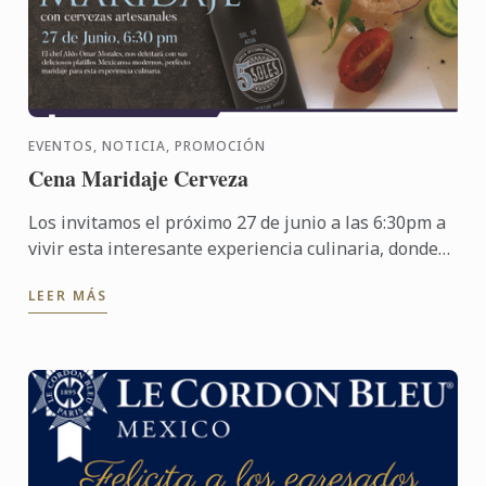
EVENTOS, NOTICIA, PROMOCIÓN
Cena Maridaje Cerveza
Los invitamos el próximo 27 de junio a las 6:30pm a
vivir esta interesante experiencia culinaria, donde
tendrán la oportunidad de degustar deliciosos
LEER MÁS
platillos ...