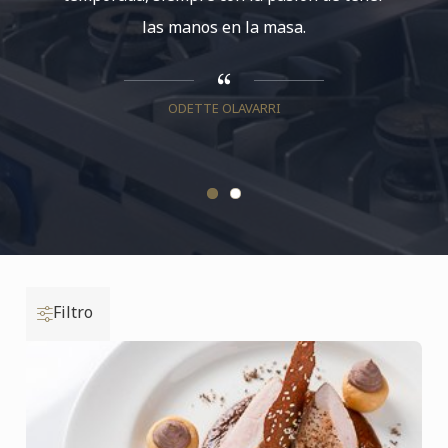
las manos en la masa.
repres
mexi
realizad
ODETTE OLAVARRI
Filtro