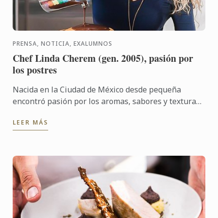
PRENSA, NOTICIA, EXALUMNOS
Chef Linda Cherem (gen. 2005), pasión por
los postres
Nacida en la Ciudad de México desde pequeña
encontró pasión por los aromas, sabores y texturas
jugando a la comidita con su pequeño hornito
LEER MÁS
eléctrico.