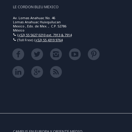
LE CORDON BLEU MEXICO
Av. Lomas Anahuac No. 46
Lomas Anahuac Huixquilucan
Mexico , Edo. de Mex. , C.P. 52786
México
(+52) 55 5627 0210 ext. 7913 & 7914
(Toll Free)
(+52) 55 4319 9764
CAMPUS EN EUROPA Y ORIENTE MEDIO