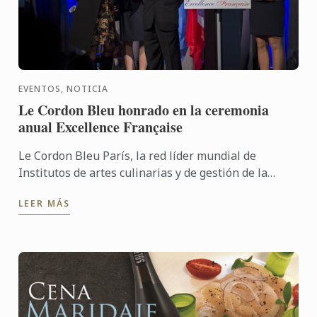
EVENTOS, NOTICIA
Le Cordon Bleu honrado en la ceremonia
anual Excellence Française
Le Cordon Bleu París, la red líder mundial de
Institutos de artes culinarias y de gestión de la
hospitalidad, recibió el prestigioso Trofeo
LEER MÁS
Excellence Française ...