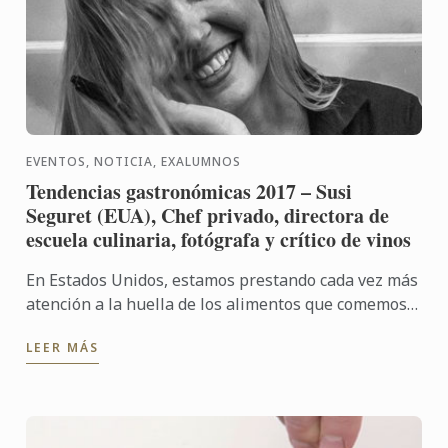
EVENTOS, NOTICIA, EXALUMNOS
Tendencias gastronómicas 2017 – Susi
Seguret (EUA), Chef privado, directora de
escuela culinaria, fotógrafa y crítico de vinos
En Estados Unidos, estamos prestando cada vez más
atención a la huella de los alimentos que comemos,
nos esforzamos por comer de la manera más local y
LEER MÁS
sazonable ...