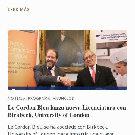
receta de entremets muy original. Déjese seducir
LEER MÁS
por el ...
NOTICIA, PROGRAMA, ANUNCIOS
Le Cordon Bleu lanza nueva Licenciatura con
Birkbeck, University of London
Le Cordon Bleu se ha asociado con Birkbeck,
University of London, para impartir una nueva