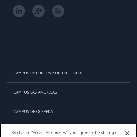
CAMPUS EN EUROPA Y ORIENTE MEDIO
CAMPUS LAS AMÉRICAS
CAMPUS DE OCEANÍA
CAMPUS DE ASIA
By clicking “Accept All Cookies”, you agree to the storing of