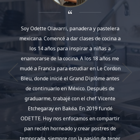
Soy Odette Olavarri, panadera y pastelera
Soy Ana
mexicana. Comencé a dar clases de cocina a
que
los 14 años para inspirar a niñas a
resta
enamorarse de la cocina. A los 18 años me
Tamb
mudé a Francia para estudiar en Le Cordon
Bleu, donde inicié el Grand Diplôme antes
especia
de continuarlo en México. Después de
operac
graduarme, trabajé con el chef Vicente
laborat
Etchegaray en Bakéa. En 2019 fundé
tradici
ODETTE. Hoy nos enfocamos en compartir
Soy aut
pan recién horneado y crear postres de
a trav
temporada, siempre con la pasión de tener
Marto