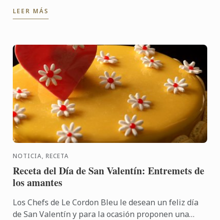
complace en dar la bienvenida a la Académie
LEER MÁS
Culinaire ...
NOTICIA, RECETA
Receta del Día de San Valentín: Entremets de
los amantes
Los Chefs de Le Cordon Bleu le desean un feliz día
de San Valentín y para la ocasión proponen una