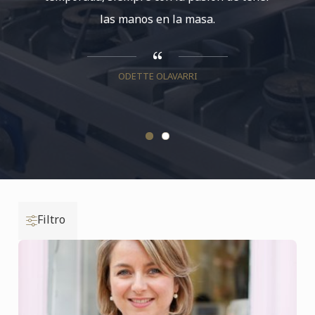
las manos en la masa.
repres
mexi
realizad
ODETTE OLAVARRI
Filtro