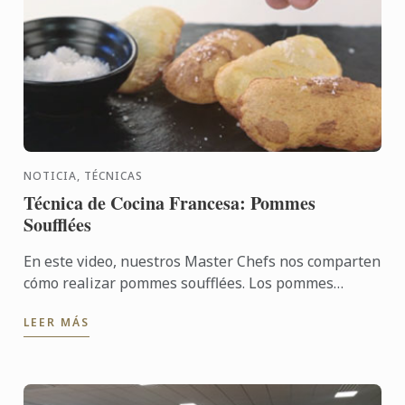
NOTICIA, TÉCNICAS
Técnica de Cocina Francesa: Pommes
Soufflées
En este video, nuestros Master Chefs nos comparten
cómo realizar pommes soufflées. Los pommes
soufflées son perfectos si quiere realizar algo
LEER MÁS
diferentes con ...