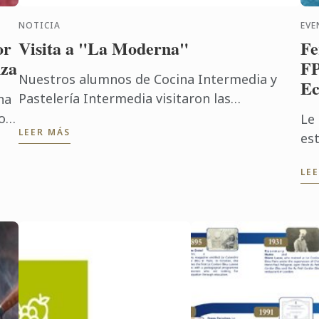
NOTICIA
EVE
or
Visita a "La Moderna"
Fe
nza
FP
Nuestros alumnos de Cocina Intermedia y
Ec
Pastelería Intermedia visitaron las
na
instalaciones de La Moderna el pasado
o,
Le
LEER MÁS
Miércoles 8 de Junio 2016...
z,
es
l
de
LE
La
Co