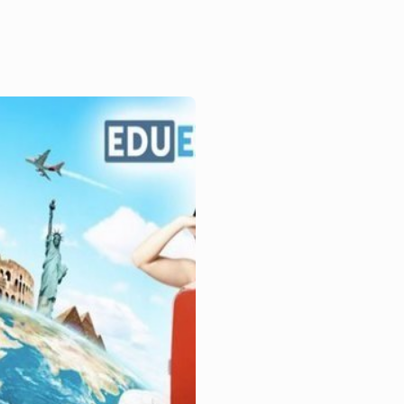
plomáticos AC para que
rticiparan en una clase
mo!