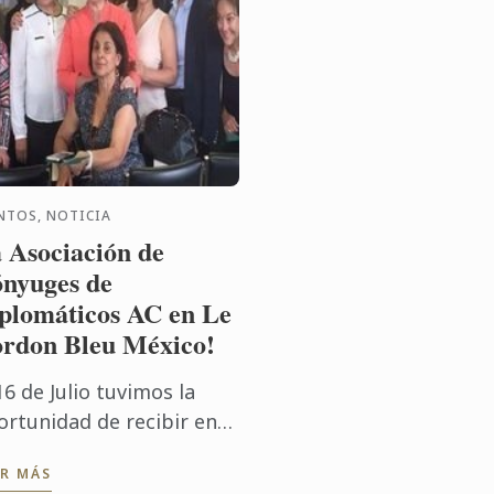
NTOS, NOTICIA
 Asociación de
nyuges de
plomáticos AC en Le
rdon Bleu México!
16 de Julio tuvimos la
ortunidad de recibir en
stro Instituto a la
ER MÁS
ociación de Cónyuges de