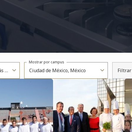
Mostrar por campus
Fecha: del más nuevo al más antiguo
Ciudad de México, México
Filtra