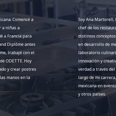
xicana. Comencé a
Soy Ana Martorell,
r a niñas a
chef de los restaur
é a Francia para
distintos concepto
rand Diplôme antes
en desarrollo de me
me, trabajé con el
laboratorio culinar
undé ODETTE. Hoy
innovación y creati
do y crear postres
verdad a través del
 las manos en la
largo de mi carrera
mexicana en evento
y otros países.