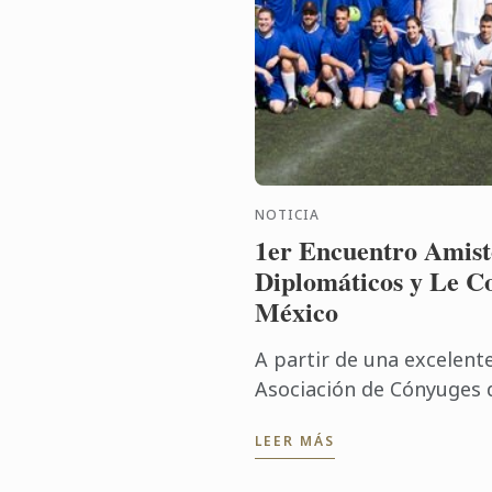
NOTICIA
1er Encuentro Amist
Diplomáticos y Le C
México
A partir de una excelente
Asociación de Cónyuges 
México, Le Cordon Bleu M
LEER MÁS
evento, recibiendo en las 