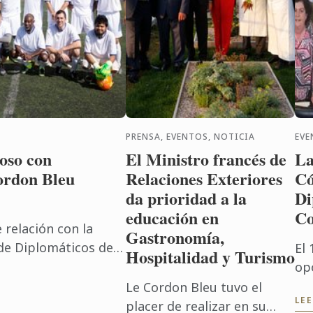
PRENSA, EVENTOS, NOTICIA
EVE
oso con
El Ministro francés de
La
ordon Bleu
Relaciones Exteriores
Có
da prioridad a la
Di
educación en
Co
 relación con la
Gastronomía,
de Diplomáticos de
El 
Hospitalidad y Turismo
éxico realizó el
op
...
nue
Le Cordon Bleu tuvo el
LE
As
placer de realizar en su