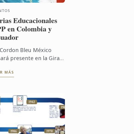
NTOS
rias Educacionales
P en Colombia y
uador
 Cordon Bleu México
tará presente en la Gira
 Ferias FPP de
ER MÁS
tinoamércia 2016 en
lombia y Ecuador