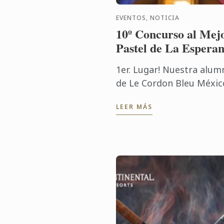
EVENTOS, NOTICIA
10º Concurso al Mej
Pastel de La Espera
1er. Lugar! Nuestra alum
de Le Cordon Bleu Méxic
María Esther Fragoso Día
LEER MÁS
fue la justa vencedora de
10º Concurso al Mejor
Pastel de La Esperanza.