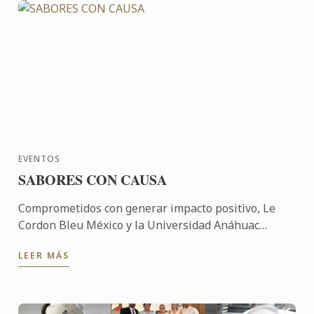
EVENTOS
SABORES CON CAUSA
Comprometidos con generar impacto positivo, Le
Cordon Bleu México y la Universidad Anáhuac
México participaron en una experiencia
LEER MÁS
gastronómica solidaria que ...