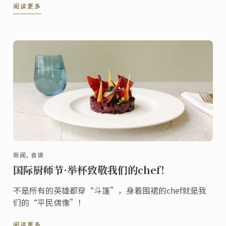
阅读更多
进入餐饮行业。
新闻, 食谱
国际厨师节·举杯致敬我们的chef！
不是所有的英雄都穿“斗篷”，身着围裙的chef就是我
们的“平民偶像”！
阅读更多