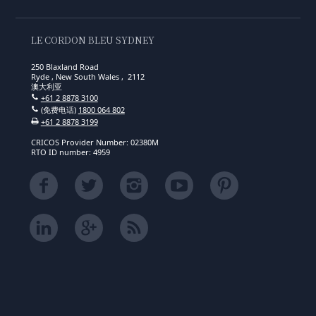
LE CORDON BLEU SYDNEY
250 Blaxland Road
Ryde , New South Wales , 2112
澳大利亚
+61 2 8878 3100
(免费电话)
1800 064 802
+61 2 8878 3199
CRICOS Provider Number: 02380M
RTO ID number: 4959