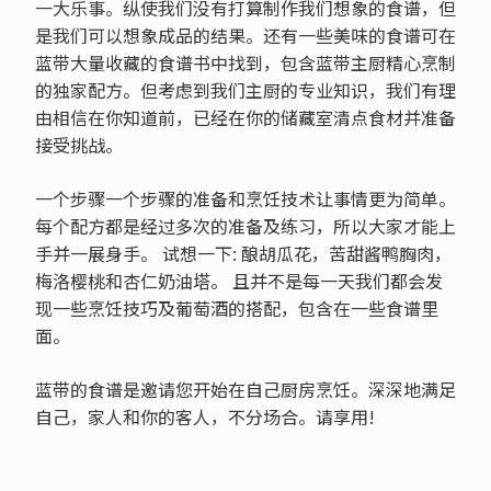
一大乐事。纵使我们没有打算制作我们想象的食谱，但
是我们可以想象成品的结果。还有一些美味的食谱可在
蓝带大量收藏的食谱书中找到，包含蓝带主厨精心烹制
的独家配方。但考虑到我们主厨的专业知识，我们有理
由相信在你知道前，已经在你的储藏室清点食材并准备
接受挑战。
一个步骤一个步骤的准备和烹饪技术让事情更为简单。
每个配方都是经过多次的准备及练习，所以大家才能上
手并一展身手。 试想一下: 酿胡瓜花，苦甜酱鸭胸肉，
梅洛樱桃和杏仁奶油塔。 且并不是每一天我们都会发
现一些烹饪技巧及葡萄酒的搭配，包含在一些食谱里
面。
蓝带的食谱是邀请您开始在自己厨房烹饪。深深地满足
自己，家人和你的客人，不分场合。请享用!