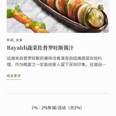
新闻, 食谱
Bayaldi蔬菜佐普罗旺斯酱汁
这道来自普罗旺斯的美味佳肴演变自经典蔬菜杂烩料
理，作为晚宴之一定能给客人留下深刻印象。这道由蓝
带大厨创作的料理，既可以作为独立的食谱，也可以作
阅读更多
为大型宴会的配菜。
1% - 2%新闻/活动（共3%）