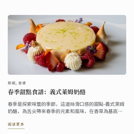
新闻, 食谱
春季甜點食譜：義式萊姆奶酪
春季是探索味蕾的季節，這道絲滑口感的甜點-義式萊姆
奶酪，為舌尖帶來春季的元素和風味，在香草為基底的
義式奶酪上加上甜萊姆糖漿，充滿水果風味的甜點，無
阅读更多
論搭配哪一種餐點都非常合適!